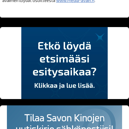
avaimen löydät osoitteesta
www.media-avain.fi
.