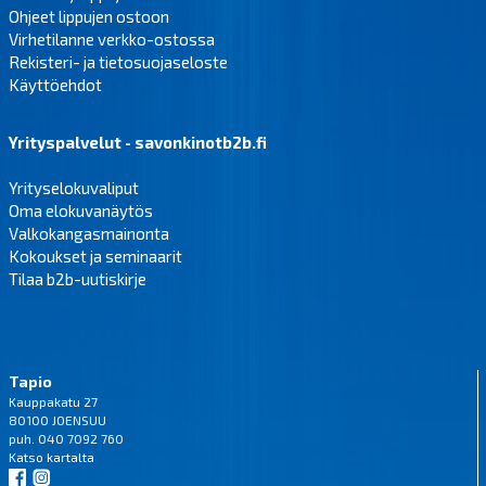
Ohjeet lippujen ostoon
Virhetilanne verkko-ostossa
Rekisteri- ja tietosuojaseloste
Käyttöehdot
Yrityspalvelut - savonkinotb2b.fi
Yrityselokuvaliput
Oma elokuvanäytös
Valkokangasmainonta
Kokoukset ja seminaarit
Tilaa b2b-uutiskirje
Tapio
Kauppakatu 27
80100 JOENSUU
puh. 040 7092 760
Katso
kartalta