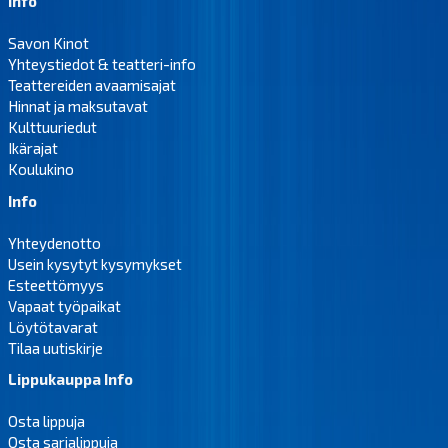
Info
Savon Kinot
Yhteystiedot & teatteri-info
Teattereiden avaamisajat
Hinnat ja maksutavat
Kulttuuriedut
Ikärajat
Koulukino
Info
Yhteydenotto
Usein kysytyt kysymykset
Esteettömyys
Vapaat työpaikat
Löytötavarat
Tilaa uutiskirje
Lippukauppa Info
Osta lippuja
Osta sarjalippuja