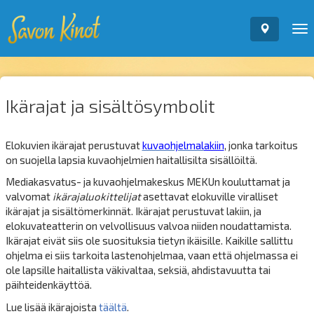
To
nav
Ikärajat ja sisältösymbolit
Elokuvien ikärajat perustuvat
kuvaohjelmal
akiin
, jonka tarkoitus
on suojella lapsia kuvaohjelmien haitallisilta sisällöiltä.
Mediakasvatus- ja kuvaohjelmakeskus MEKUn
kouluttamat ja
valvomat
ikärajaluokittelijat
asettavat elokuville viralliset
ikärajat ja sisältömerkinnät. Ikärajat perustuvat lakiin, ja
elokuvateatterin on velvollisuus valvoa niiden noudattamista.
Ikärajat eivät siis ole suosituksia tietyn ikäisille. Kaikille sallittu
ohjelma ei siis tarkoita lastenohjelmaa, vaan että ohjelmassa ei
ole lapsille haitallista väkivaltaa, seksiä, ahdistavuutta tai
päihteidenkäyttöä.
Lue lisää ikärajoista
täältä
.