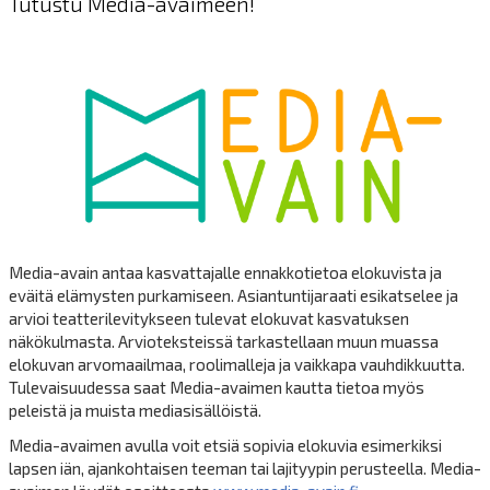
Tutustu Media-avaimeen!
Media-avain antaa kasvattajalle ennakkotietoa elokuvista ja
eväitä elämysten purkamiseen. Asiantuntijaraati esikatselee ja
arvioi teatterilevitykseen tulevat elokuvat kasvatuksen
näkökulmasta. Arvioteksteissä tarkastellaan muun muassa
elokuvan arvomaailmaa, roolimalleja ja vaikkapa vauhdikkuutta.
Tulevaisuudessa saat Media-avaimen kautta tietoa myös
peleistä ja muista mediasisällöistä.
Media-avaimen avulla voit etsiä sopivia elokuvia esimerkiksi
lapsen iän, ajankohtaisen teeman tai lajityypin perusteella. Media-