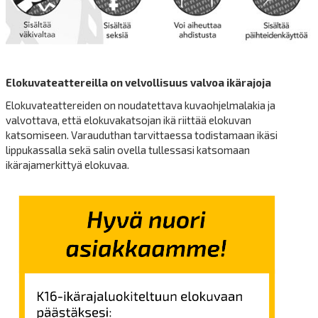
Elokuvateattereilla on velvollisuus valvoa ikärajoja
Elokuvateattereiden on noudatettava kuvaohjelmalakia ja
valvottava, että elokuvakatsojan ikä riittää elokuvan
katsomiseen. Varauduthan tarvittaessa todistamaan ikäsi
lippukassalla sekä salin ovella tullessasi katsomaan
ikärajamerkittyä elokuvaa.