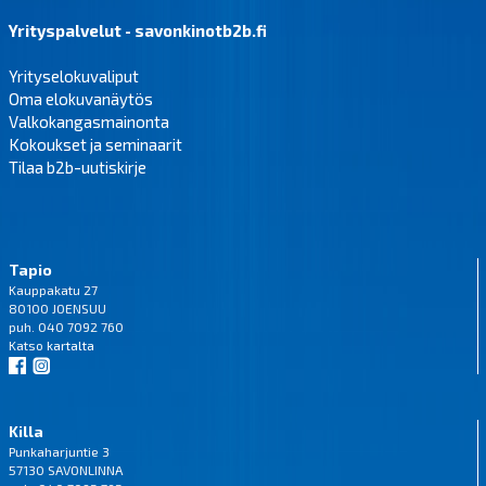
Yrityspalvelut - savonkinotb2b.fi
Yrityselokuvaliput
Oma elokuvanäytös
Valkokangasmainonta
Kokoukset ja seminaarit
Tilaa b2b-uutiskirje
Tapio
Kauppakatu 27
80100 JOENSUU
puh. 040 7092 760
Katso
kartalta
Killa
Punkaharjuntie 3
57130 SAVONLINNA