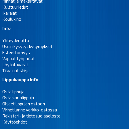
Hinnat ja maksutavat
Kulttuuriedut
Ikärajat
Koulukino
Info
Yhteydenotto
Usein kysytyt kysymykset
Esteettömyys
Vapaat työpaikat
Löytötavarat
Tilaa uutiskirje
Lippukauppa Info
Osta lippuja
Osta sarjalippuja
Ohjeet lippujen ostoon
Virhetilanne verkko-ostossa
Rekisteri- ja tietosuojaseloste
Käyttöehdot