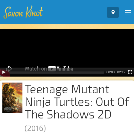
To
nav
Video
Player
00:00
|
02:12
Teenage Mutant
Ninja Turtles: Out Of
The Shadows 2D
(2016)