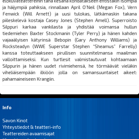
elokuvateattereihin tänä kesänä kohdatakseen entistäkin isompia
ja häijympiä pahiksia, rinnallaan April O’Neil (Megan Fox), Vern
Fenwick (Will Arnett) ja uusi tulokas, lätkämaskin takana
piileskelevä kostaja Casey Jones (Stephen Amell). Superroisto
Silppuri karkaa vankilasta ja yhdistää voimansa hullun
tiedemiehen Baxter Stockmanin (Tyler Perry) ja hänen kahden
vajaaälyisen kätyrinsä Bebopin (Gary Anthony Williams) ja
Rocksteadyn (WWE Superstar Stephen “Sheamus” Farrelly)
kanssa toteuttaakseen pirullisen suunnitelmansa maailman
valloittamiseksi. Kun turtlesit valmistautuvat kohtaamaan
Silppurin ja hänen uudet rivimiehensä, he törmäävät vieläkin
viheliäisempään ilkiöön jolla on samansuuntaiset aikeet:
pahamaineiseen Krangiin.
Info
Savon Kinot
Yhteystiedot & teatteri-info
Teattereiden avaamisajat