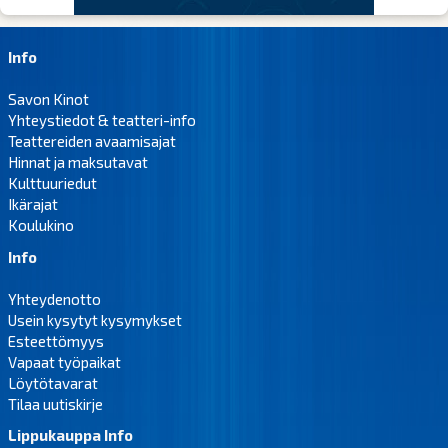
Info
Savon Kinot
Yhteystiedot & teatteri-info
Teattereiden avaamisajat
Hinnat ja maksutavat
Kulttuuriedut
Ikärajat
Koulukino
Info
Yhteydenotto
Usein kysytyt kysymykset
Esteettömyys
Vapaat työpaikat
Löytötavarat
Tilaa uutiskirje
Lippukauppa Info