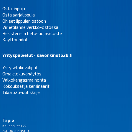
Osta lippuja
Osta sarjalippuja
Ohjeet lippujen ostoon
Virhetilanne verkko-ostossa
Rekisteri- ja tietosuojaseloste
Käyttöehdot
Yrityspalvelut - savonkinotb2b.fi
Yrityselokuvaliput
Oma elokuvanäytös
Valkokangasmainonta
Kokoukset ja seminaarit
Tilaa b2b-uutiskirje
Tapio
Kauppakatu 27
80100 JOENSUU