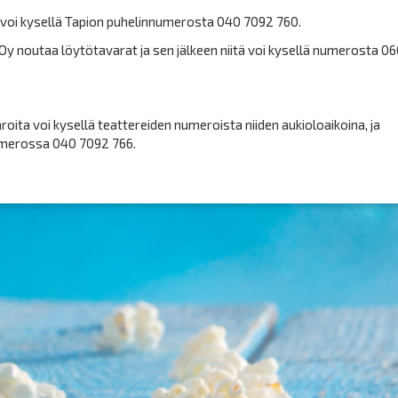
 voi kysellä Tapion puhelinnumerosta 040 7092 760.
y noutaa löytötavarat ja sen jälkeen niitä voi kysellä numerosta 0
oita voi kysellä teattereiden numeroista niiden aukioloaikoina, ja
numerossa 040 7092 766.