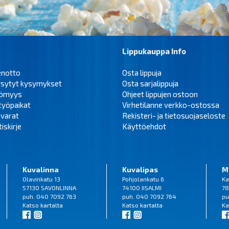
Lippukauppa Info
enotto
Osta lippuja
ysytyt kysymykset
Osta sarjalippuja
tömyys
Ohjeet lippujen ostoon
työpaikat
Virhetilanne verkko-ostossa
varat
Rekisteri- ja tietosuojaseloste
iskirje
Käyttöehdot
Kuvalinna
Kuvalipas
M
Olavinkatu 13
Pohjolankatu 6
Ka
57130 SAVONLINNA
74100 IISALMI
78
puh. 040 7092 763
puh. 040 7092 764
pu
Katso
kartalta
Katso
kartalta
Ka