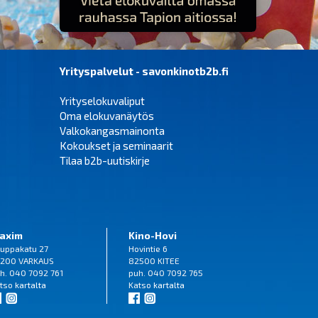
Yrityspalvelut - savonkinotb2b.fi
Yrityselokuvaliput
Oma elokuvanäytös
Valkokangasmainonta
Kokoukset ja seminaarit
Tilaa b2b-uutiskirje
axim
Kino-Hovi
uppakatu 27
Hovintie 6
200 VARKAUS
82500 KITEE
h. 040 7092 761
puh. 040 7092 765
tso
kartalta
Katso
kartalta