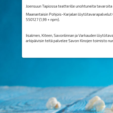
Joensuun Tapiossa teatterille unohtuneita tavaroita
Maanantaisin Pohjois-Karjalan löytötavarapalvelut O
550127 (1,99 + npm).
Iisalmen, Kiteen, Savonlinnan ja Varkauden löytötavar
arkipäivisin teitä palvelee Savon Kinojen toimisto 