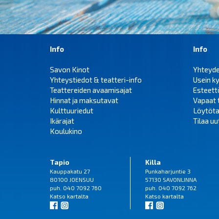
Info
Info
Savon Kinot
Yhteyd
Yhteystiedot & teatteri-info
Usein k
Teattereiden avaamisajat
Esteet
Hinnat ja maksutavat
Vapaat 
Kulttuuriedut
Löytöta
Ikärajat
Tilaa uut
Koulukino
Tapio
Killa
Kauppakatu 27
Punkaharjuntie 3
80100 JOENSUU
57130 SAVONLINNA
puh. 040 7092 760
puh. 040 7092 762
Katso
kartalta
Katso
kartalta