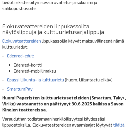
tiedot rekisteröitymisessä ovat etu- ja sukunimi ja
sähköpostiosoite.
Elokuvateattereiden lippukassoilta
näytöslippuja ja kulttuurietusarjalippuja
Elokuvateattereiden
lippukassoilla käyvät maksuvälineenä nämä
kulttuuriedut:
•
Edenred-edut:
Edenred-kortti
Edenred-mobiilimaksu
•
Epassi Liikunta- ja kulttuurietu
(huom. Liikuntaetu ei käy)
•
SmartumPay
Huom! Paperisten kulttuurietuseteleiden (Smartum, Tyky+,
Virike) vastaanotto on päättynyt 30.6.2025 kaikissa Savon
Kinojen teattereissa.
Varauduthan todistamaan henkilöllisyytesi käydessäsi
lippuostoksilla. Elokuvateattereiden avaamisajat löytyvät
täältä
.