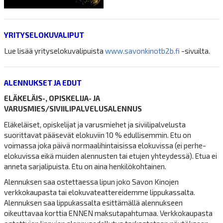
YRITYSELOKUVALIPUT
Lue lisää yrityselokuvalipuista
www.savonkinotb2b.fi
-sivuilta.
ALENNUKSET JA EDUT
ELÄKELÄIS-, OPISKELIJA- JA
VARUSMIES/SIVIILIPALVELUSALENNUS
Eläkeläiset, opiskelijat ja varusmiehet ja siviilipalvelusta
suorittavat pääsevät elokuviin 10 % edullisemmin. Etu on
voimassa joka päivä normaalihintaisissa elokuvissa (ei perhe-
elokuvissa eikä muiden alennusten tai etujen yhteydessä). Etua ei
anneta sarjalipuista. Etu on aina henkilökohtainen.
Alennuksen saa ostettaessa lipun joko Savon Kinojen
verkkokaupasta tai elokuvateattereidemme lippukassalta.
Alennuksen saa lippukassalta esittämällä alennukseen
oikeuttavaa korttia ENNEN maksutapahtumaa. Verkkokaupasta