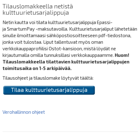
Tilauslomakkeella netistä
kulttuurietusarjalippuja
Netin kautta voi tilata kulttuurietusarjalippuja Epassi-
ja SmartumPay -maksutavoilla. Kulttuurietusarjaliput lähetetään
sinulle ilmoittamaasi sähköpostiosoitteeseen pdf-tiedostona,
jonka voit tulostaa. Liput tallentuvat myös oman
verkkokauppaprofiilisi Ostot-kansioon, mistä löydät ne
kirjautumalla omilla tunnuksillasi verkkokauppaamme.
Huom!
Tilauslomakkeella tilattavien kulttuurietusarjalippujen
toimitusaika on 1-5 arkipäivää.
Tilausohjeet ja tilauslomake löytyvät täältä:
Verohallinnon ohjeet