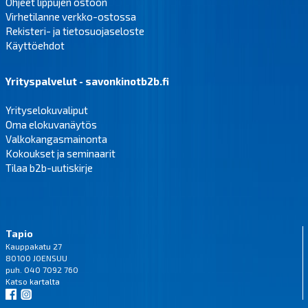
Ohjeet lippujen ostoon
Virhetilanne verkko-ostossa
Rekisteri- ja tietosuojaseloste
Käyttöehdot
Yrityspalvelut - savonkinotb2b.fi
Yrityselokuvaliput
Oma elokuvanäytös
Valkokangasmainonta
Kokoukset ja seminaarit
Tilaa b2b-uutiskirje
Tapio
Kauppakatu 27
80100 JOENSUU
puh. 040 7092 760
Katso
kartalta