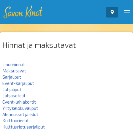
To
nav
Hinnat ja maksutavat
Lipunhinnat
Maksutavat
Sarjaliput
Event-sarjaliput
Lahjaliput
Lahjasetelit
Event-lahjakortit
Yrityselokuvaliput
Alennukset ja edut
Kulttuuriedut
Kulttuurietusarjaliput