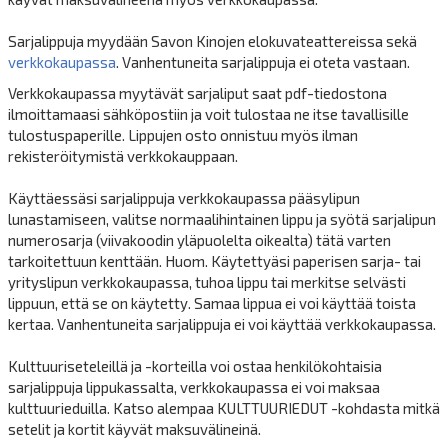
Sarjalippuja myydään Savon Kinojen elokuvateattereissa sekä
verkkokaupassa
. Vanhentuneita sarjalippuja ei oteta vastaan.
Verkkokaupassa myytävät sarjaliput saat pdf-tiedostona
ilmoittamaasi sähköpostiin ja voit tulostaa ne itse tavallisille
tulostuspaperille. Lippujen osto onnistuu myös ilman
rekisteröitymistä verkkokauppaan.
Käyttäessäsi sarjalippuja verkkokaupassa pääsylipun
lunastamiseen, valitse normaalihintainen lippu ja syötä sarjalipun
numerosarja (viivakoodin yläpuolelta oikealta) tätä varten
tarkoitettuun kenttään. Huom. Käytettyäsi paperisen sarja- tai
yrityslipun verkkokaupassa, tuhoa lippu tai merkitse selvästi
lippuun, että se on käytetty. Samaa lippua ei voi käyttää toista
kertaa. Vanhentuneita sarjalippuja ei voi käyttää verkkokaupassa.
Kulttuuriseteleillä ja -korteilla voi ostaa henkilökohtaisia
sarjalippuja lippukassalta, verkkokaupassa ei voi maksaa
kulttuurieduilla. Katso alempaa KULTTUURIEDUT -kohdasta mitkä
setelit ja kortit käyvät maksuvälineinä.