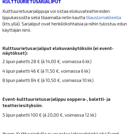
KULTTUURIETUSARJALIPUT
Kulttuurietusarjalippuja voi ostaa elokuvateattereiden
lippukassoilta sekä tilaamalla netin kautta
tilauslomakkeella
(kts.yllä). Sarjaliput ovat henkilökohtaisia ja niihin tulostuu edun
käyttäjän nimi.
Kulttuurietusarjaliput elokuvanäytöksiin (ei event-
näytökset):
2 lipun paketti 28 € (á 14,00 €, voimassa 6 kk)
4 lipun paketti 46 € (á 11,50 €, voimassa 6 kk)
8 lipun paketti 84 € (á 10,50 €, voimassa 10 kk)
Event-kulttuurietusarjalippu ooppera-, baletti- ja
teatteriesityksiin:
5 lipun paketti 100 € (á 20,00 €, voimassa 12 kk)
Huom. Kulttuurieduilla ei voi ostaa lahjaseteleitä eikä Event-