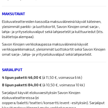
MAKSUTAVAT
Elokuvateattereiden kassoilla maksuvälineinä käyvät käteinen,
yleisimmät pankki- ja luottokortit, Savon Kinojen omat sarja-,
lahja- ja yrityselokuvaliput sekä lahjasetelit ja kulttuuriedut (kts.
lisätietoja alempaa).
Savon Kinojen verkkokaupassa maksuvälineinä käyvät
verkkopankkimaksut, yleisimmät luottokortit sekä Savon Kinojen
omat sarja-, lahja- ja yrityselokuvaliput sekä lahjasetelit.
SARJALIPUT
4 lipun paketti 46,00 €
(á 11,50 €, voimassa 6 kk)
8 lipun paketti 84,00 €
(á 10,50 €, voimassa 10 kk)
Sarjaliput käyvät elokuvaesityksiin Savon Kinojen
elokuvateattereissa (ei
ooppera/baletti/teatteri/konsertti/event -esityksiin). Sarjaliput
käyvät maksuvälineenä myös verkkokaupassa.