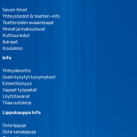
Savon Kinot
Yhteystiedot & teatteri-info
Teattereiden avaamisajat
Hinnat ja maksutavat
Kulttuuriedut
Ikärajat
Koulukino
Info
Yhteydenotto
Usein kysytyt kysymykset
Esteettömyys
Vapaat työpaikat
Löytötavarat
Tilaa uutiskirje
Lippukauppa Info
Osta lippuja
Osta sarjalippuja