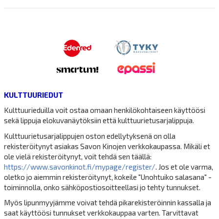
KULTTUURIEDUT
Kulttuurieduilla voit ostaa omaan henkilökohtaiseen käyttöösi
sekä lippuja elokuvanäytöksiin että kulttuurietusarjalippuja.
Kulttuurietusarjalippujen oston edellytyksenä on olla
rekisteröitynyt asiakas Savon Kinojen verkkokaupassa. Mikäli et
ole vielä rekisteröitynyt, voit tehdä sen täällä:
https://www.savonkinot.fi/mypage/register/
. Jos et ole varma,
oletko jo aiemmin rekisteröitynyt, kokeile "Unohtuiko salasana" -
toiminnolla, onko sähköpostiosoitteellasi jo tehty tunnukset.
Myös lipunmyyjämme voivat tehdä pikarekisteröinnin kassalla ja
saat käyttöösi tunnukset verkkokauppaa varten. Tarvittavat