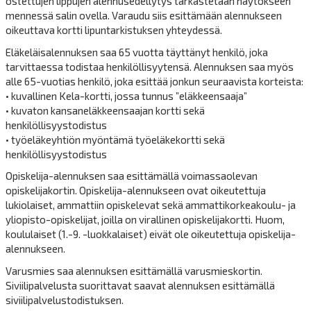
ostettujen lippujen alennusedellytys tarkastetaan näytökseen
mennessä salin ovella. Varaudu siis esittämään alennukseen
oikeuttava kortti lipuntarkistuksen yhteydessä.
Eläkeläisalennuksen saa 65 vuotta täyttänyt henkilö, joka
tarvittaessa todistaa henkilöllisyytensä. Alennuksen saa myös
alle 65-vuotias henkilö, joka esittää jonkun seuraavista korteista:
• kuvallinen Kela-kortti, jossa tunnus ”eläkkeensaaja”
• kuvaton kansaneläkkeensaajan kortti sekä
henkilöllisyystodistus
• työeläkeyhtiön myöntämä työeläkekortti sekä
henkilöllisyystodistus
Opiskelija-alennuksen saa esittämällä voimassaolevan
opiskelijakortin. Opiskelija-alennukseen ovat oikeutettuja
lukiolaiset, ammattiin opiskelevat sekä ammattikorkeakoulu- ja
yliopisto-opiskelijat, joilla on virallinen opiskelijakortti. Huom,
koululaiset (1.-9. -luokkalaiset) eivät ole oikeutettuja opiskelija-
alennukseen.
Varusmies saa alennuksen esittämällä varusmieskortin.
Siviilipalvelusta suorittavat saavat alennuksen esittämällä
siviilipalvelustodistuksen.