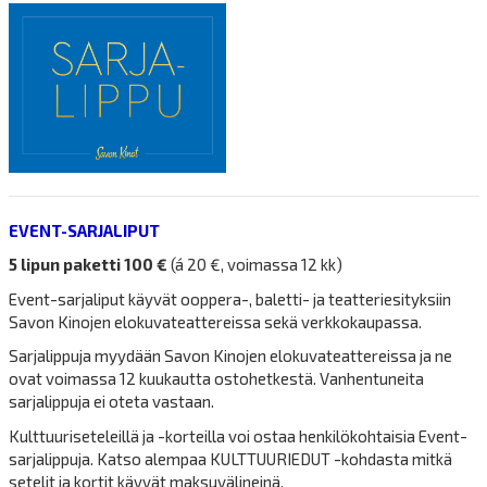
EVENT-SARJALIPUT
5 lipun paketti 100 €
(á 20 €, voimassa 12 kk)
Event-sarjaliput käyvät ooppera-, baletti- ja teatteriesityksiin
Savon Kinojen elokuvateattereissa sekä verkkokaupassa.
Sarjalippuja myydään Savon Kinojen elokuvateattereissa ja ne
ovat voimassa 12 kuukautta ostohetkestä. Vanhentuneita
sarjalippuja ei oteta vastaan.
Kulttuuriseteleillä ja -korteilla voi ostaa henkilökohtaisia Event-
sarjalippuja. Katso alempaa KULTTUURIEDUT -kohdasta mitkä
setelit ja kortit käyvät maksuvälineinä.