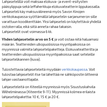
Lahjasetelillä voit maksaa elokuva- ja event-esitysten
pääsylippuja sekä leffaherkkuja elokuvateatterin lippukassalla.
Lahjaseteli käy maksuvälineenä myös Savon Kinojen
verkkokaupassa syöttämällä lahjasetelin sarjanumeron sille
varattuun koodikenttään. Yksi lahjaseteli on käytettävä yhdellä
ostokerralla, eikä siitä anneta rahaa takaisin.
Lahjasetelit ovat voimassa 6 kk.
Yhden lahjasetelin arvo on 5 €
ja voit ostaa niitä haluamasi
määrän. Teattereiden ulkopuolisissa myyntipaikoissa on
myynnissä valmiita lahjasetelipaketteja. Elokuvateatterilta ja
teattereiden ulkopuolisissa myyntipaikoissa saat seteleille
lahjasetelikannen (kuva).
Tulostettavia lahjaseteleitä
myydään
verkkokaupassa
. Voit
tulostaa lahjasetelit itse tai lähettää ne sähköpostin liitteenä
lahjan vastaanottajalle.
Lahjaseteleitä on Kiteellä myynnissä myös Sisustuskahvila
Wilhelmiinassa (Kiteentie 9-11). Myynnissä kolmea erilaista
lahjasetelipakettia: 10 €, 15 € ja 20 €.