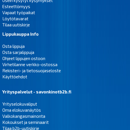
Usein kysytyt kysymykset
Esteettömyys
Vapaat työpaikat
Löytötavarat
Tilaa uutiskirje
Lippukauppa Info
Osta lippuja
Osta sarjalippuja
Ohjeet lippujen ostoon
Virhetilanne verkko-ostossa
Rekisteri- ja tietosuojaseloste
Käyttöehdot
Yrityspalvelut - savonkinotb2b.fi
Yrityselokuvaliput
Oma elokuvanäytös
Valkokangasmainonta
Kokoukset ja seminaarit
Tilaa b2b-uutiskirje