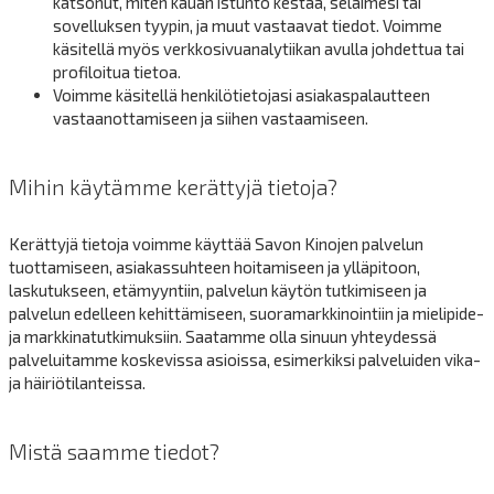
katsonut, miten kauan istunto kestää, selaimesi tai
sovelluksen tyypin, ja muut vastaavat tiedot. Voimme
käsitellä myös verkkosivuanalytiikan avulla johdettua tai
profiloitua tietoa.
Voimme käsitellä henkilötietojasi asiakaspalautteen
vastaanottamiseen ja siihen vastaamiseen.
Mihin käytämme kerättyjä tietoja?
Kerättyjä tietoja voimme käyttää Savon Kinojen palvelun
tuottamiseen, asiakassuhteen hoitamiseen ja ylläpitoon,
laskutukseen, etämyyntiin, palvelun käytön tutkimiseen ja
palvelun edelleen kehittämiseen, suoramarkkinointiin ja mielipide-
ja markkinatutkimuksiin. Saatamme olla sinuun yhteydessä
palveluitamme koskevissa asioissa, esimerkiksi palveluiden vika-
ja häiriötilanteissa.
Mistä saamme tiedot?