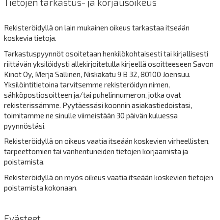
Tietojen tarkastus- ja korjausoikeus
Rekisteröidyllä on lain mukainen oikeus tarkastaa itseään
koskevia tietoja.
Tarkastuspyynnöt osoitetaan henkilökohtaisesti tai kirjallisesti
riittävän yksilöidysti allekirjoitetulla kirjeellä osoitteeseen Savon
Kinot Oy, Merja Sallinen, Niskakatu 9 B 32, 80100 Joensuu.
Yksilöintitietoina tarvitsemme rekisteröidyn nimen,
sähköpostiosoitteen ja/tai puhelinnumeron, jotka ovat
rekisterissämme. Pyytäessäsi koonnin asiakastiedoistasi,
toimitamme ne sinulle viimeistään 30 päivän kuluessa
pyynnöstäsi.
Rekisteröidyllä on oikeus vaatia itseään koskevien virheellisten,
tarpeettomien tai vanhentuneiden tietojen korjaamista ja
poistamista.
Rekisteröidyllä on myös oikeus vaatia itseään koskevien tietojen
poistamista kokonaan.
Evästeet