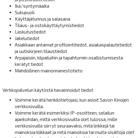
Ikä/syntymäaika
Sukupuoli
Käyttäjätunnus ja salasana
Tilaus- ja ostokäyttäytymistiedot
Laskutustiedot
Jakelutiedot
Asiakkaan antamat profilointitiedot, asiakaspalautetiedot
ja uutiskirjeen tilaustiedot
Arpajaisiin, kilpailuihin ja tapahtumiin osallistumisesta
kerätyt tiedot
Mahdollinen mainonnanestotieto
Verkkopalvelun käytöstä havainnoidut tiedot
Voimme kerätä henkilötietojasi, kun asioit Savon Kinojen
verkkosivuilla.
Voimme kerätä esimerkiksi IP-osoitteen, selailun
ajankohdan, miltä verkkosivuilta olet tulossa, mille
verkkosivuille siirryt seuraavaksi, mitä linkkejä tai
mainoksia klikkaat ja mitä mainoksia tai muita sisältöjä olet