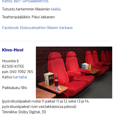
Katso 360°-virtuaalikierros
Tutustu tarkemmin Maximiin
täällä
.
Teatteripäällikkö: Päivi Jalkanen
Facebook: Elokuvateatteri Maxim Varkaus
Kino-Hovi
Hovintie 6
82500 KITEE
puh. 040 7092 765
Katso
kartalta
.
Paikkaluku 184:
(pyörätuolipaikat rivillä 11 paikat 11 ja 12 sekä 13 ja 14,
pyörätuolipaikat rivin vastakkaisissa päissä)
Tekniikka: Dolby Digital, 3D