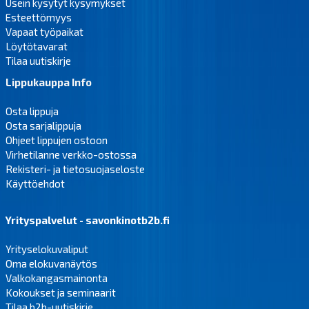
Usein kysytyt kysymykset
Esteettömyys
Vapaat työpaikat
Löytötavarat
Tilaa uutiskirje
Lippukauppa Info
Osta lippuja
Osta sarjalippuja
Ohjeet lippujen ostoon
Virhetilanne verkko-ostossa
Rekisteri- ja tietosuojaseloste
Käyttöehdot
Yrityspalvelut - savonkinotb2b.fi
Yrityselokuvaliput
Oma elokuvanäytös
Valkokangasmainonta
Kokoukset ja seminaarit
Tilaa b2b-uutiskirje