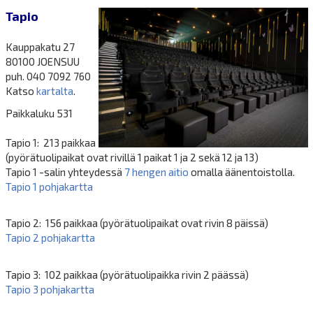
Tapio
Kauppakatu 27
80100 JOENSUU
puh. 040 7092 760
Katso
kartalta
.
Paikkaluku 531
Tapio 1: 213 paikkaa
(pyörätuolipaikat ovat rivillä 1 paikat 1 ja 2 sekä 12 ja 13)
Tapio 1 -salin yhteydessä
7 hengen aitio
omalla äänentoistolla.
Tapio 1 pohjakartta
Tapio 2: 156 paikkaa (pyörätuolipaikat ovat rivin 8 päissä)
Tapio 2 pohjakartta
Tapio 3: 102 paikkaa (pyörätuolipaikka rivin 2 päässä)
Tapio 3 pohjakartta