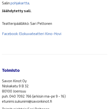
Salin
pohjakartta
.
Jäähdytetty sali.
Teatteripäällikkö: Sari Peltonen
Facebook: Elokuvateatteri Kino-Hovi
Toimisto
Savon Kinot Oy
Niskakatu 9 B 32
80100 Joensuu
puh. 040 7092 766 (arkisin ma-pe 9 - 16)
etunimi.sukunimi@savonkinot.fi
Toimitusjohtaja Sari Peltonen