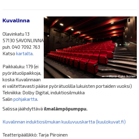
Kuvalinna
Olavinkatu 13
57130 SAVONLINNA
puh. 040 7092 763
Katso
kartalta
.
Paikkaluku: 179 (ei
pyörätuolipaikkoja,
koska Kuvalinnaan
ei valitettavasti pääse pyörätuolilla lukuisten portaiden vuoksi)
Tekniikka: Dolby Digital, induktiosilmukka
Salin
pohjakartta
.
Salissa jäähdyttävä
ilmalämpöpumppu.
Kuvalinnan induktiosilmukan kuuluvuuskartta (kuulokuvat.fi)
Teatteripäällikkö: Tarja Piiroinen