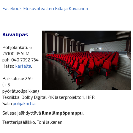
Facebook: Elokuvateatteri Killa ja Kuvalinna
Kuvalipas
Pohjolankatu 6
74100 IISALMI
puh. 040 7092 764
Katso
kartalta
.
Paikkaluku: 259
(+ 5
pyörätuolipaikkaa)
Tekniikka: Dolby Digital, 4K laserprojektori, HFR
Salin
pohjakartta
.
Salissa jäähdyttävä
ilmalämpöpumppu.
Teatteripäällikkö: Toni Jalkanen