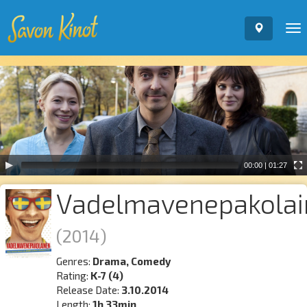
To
nav
Video
Player
00:00
|
01:27
Vadelmavenepakolai
(2014)
Genres:
Drama, Comedy
Rating:
K-7 (4)
Release Date:
3.10.2014
Length:
1h 33min