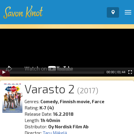
To
nav
Video
Player
00:00
|
01:44
Varasto 2
(2017)
Genres:
Comedy, Finnish movie, Farce
Rating:
K-7 (4)
Release Date:
16.2.2018
Length:
1h 40min
Distributor:
Oy Nordisk Film Ab
Director:
Taru Mäkelä