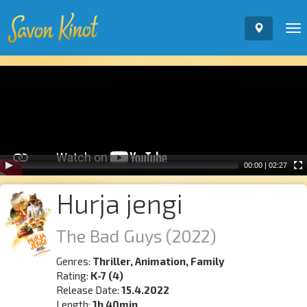
To
nav
Video
Player
00:00
|
02:27
Hurja jengi
The Bad Guys
(2022)
Genres:
Thriller, Animation, Family
Rating:
K-7 (4)
Release Date:
15.4.2022
Length:
1h 40min