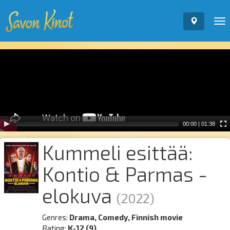
To
nav
Video
Player
00:00
|
01:38
Kummeli esittää:
Kontio & Parmas -
elokuva
(2022)
Genres:
Drama, Comedy, Finnish movie
Rating:
K-12 (9)