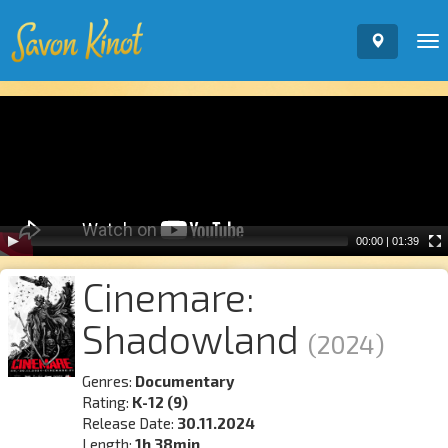
To
nav
Video
Player
00:00
|
01:39
Cinemare:
Shadowland
(2024)
Genres:
Documentary
Rating:
K-12 (9)
Release Date:
30.11.2024
Length:
1h 38min