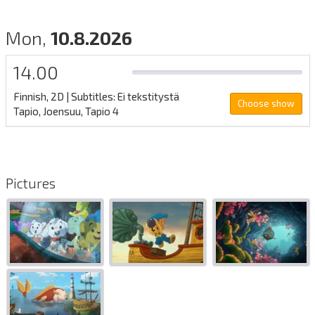
Mon,
10.8.2026
14.00
0%
Full
Finnish, 2D
| Subtitles: Ei tekstitystä
Choose show
Tapio, Joensuu, Tapio 4
Pictures