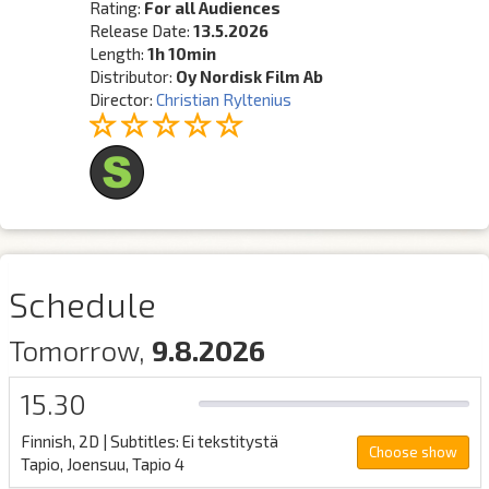
Rating:
For all Audiences
Release Date:
13.5.2026
Length:
1h 10min
Distributor:
Oy Nordisk Film Ab
Director:
Christian Ryltenius
Schedule
Tomorrow,
9.8.2026
15.30
0%
Full
Finnish, 2D
| Subtitles: Ei tekstitystä
Choose show
Tapio, Joensuu, Tapio 4