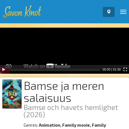
To
nav
Video
Player
00:00
|
01:30
Bamse ja meren
salaisuus
Bamse och havets hemlighet
(2026)
Genres:
Animation, Family movie, Family