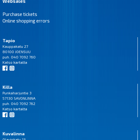
Websales
Purchase tickets
Online shopping errors
Tapio
Kauppakatu 27
80100 JOENSUU
puh. 040 7092 760
Katso
kartalta
Killa
Punkaharjuntie 3
57130 SAVONLINNA
puh. 040 7092 762
Katso
kartalta
Kuvalinna
Olavinkatu 13