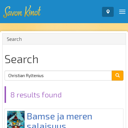
To
nav
Search
Search
8 results found
Bamse ja meren
salaisuus