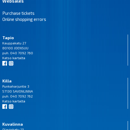
Websales
Purchase tickets
Online shopping errors
Tapio
Kauppakatu 27
80100 JOENSUU
puh. 040 7092 760
Katso
kartalta
Killa
Punkaharjuntie 3
57130 SAVONLINNA
puh. 040 7092 762
Katso
kartalta
Kuvalinna
Olavinkatu 13