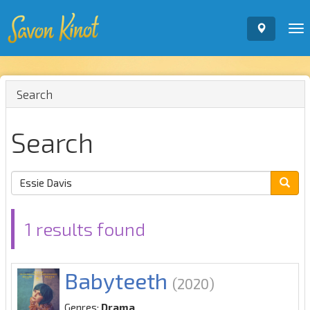
To
nav
Search
Search
1 results found
Babyteeth
(2020)
Genres:
Drama