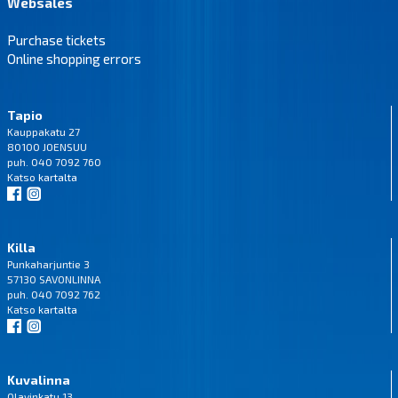
Websales
Purchase tickets
Online shopping errors
Tapio
Kauppakatu 27
80100 JOENSUU
puh. 040 7092 760
Katso
kartalta
Killa
Punkaharjuntie 3
57130 SAVONLINNA
puh. 040 7092 762
Katso
kartalta
Kuvalinna
Olavinkatu 13