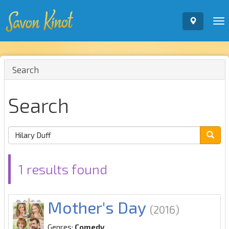
To
nav
Search
Search
1 results found
Mother's Day
(2016)
Genres:
Comedy