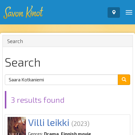
To
nav
Search
Search
3 results found
Villi leikki
(2023)
Genres:
Drama, Finnish movie