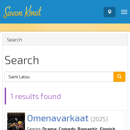
To
nav
Search
Search
1 results found
Omenavarkaat
(2025)
Genres:
Drama, Comedy, Romantic, Finnish