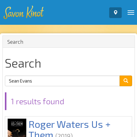
To
nav
Search
Search
1 results found
Roger Waters Us +
Them
(2019)