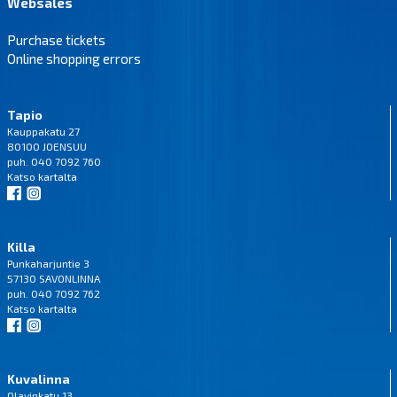
Websales
Purchase tickets
Online shopping errors
Tapio
Kauppakatu 27
80100 JOENSUU
puh. 040 7092 760
Katso
kartalta
Killa
Punkaharjuntie 3
57130 SAVONLINNA
puh. 040 7092 762
Katso
kartalta
Kuvalinna
Olavinkatu 13