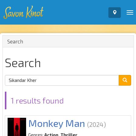
To
nav
Search
Search
1 results found
Monkey Man
(2024)
Genres:
Action, Thriller