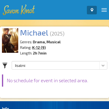
To
nav
Michael
(2025)
Genres:
Drama, Musical
Rating:
K-12 (9)
Length:
2h 7min
No schedule for event in selected area.
Info