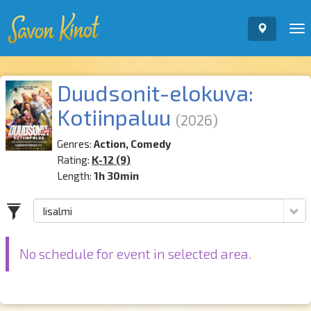
To
nav
Duudsonit-elokuva:
Kotiinpaluu
(2026)
Genres:
Action, Comedy
Rating:
K-12 (9)
Length:
1h 30min
No schedule for event in selected area.