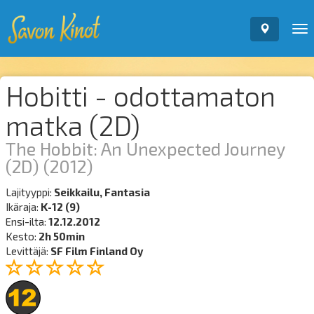
To
nav
Hobitti - odottamaton
matka (2D)
The Hobbit: An Unexpected Journey
(2D)
(2012)
Lajityyppi:
Seikkailu, Fantasia
Ikäraja:
K-12 (9)
Ensi-ilta:
12.12.2012
Kesto:
2h 50min
Levittäjä:
SF Film Finland Oy