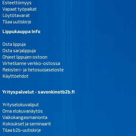
Esteettömyys
Vapaat työpaikat
Löytötavarat
Tilaa uutiskirje
Lippukauppa Info
Osta lippuja
Osta sarjalippuja
Ohjeet lippujen ostoon
Virhetilanne verkko-ostossa
Rekisteri- ja tietosuojaseloste
Käyttöehdot
Yrityspalvelut - savonkinotb2b.fi
Yrityselokuvaliput
Oma elokuvanäytös
Valkokangasmainonta
Kokoukset ja seminaarit
Tilaa b2b-uutiskirje