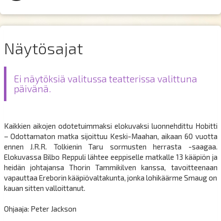
Näytösajat
Ei näytöksiä valitussa teatterissa valittuna
päivänä.
Kaikkien aikojen odotetuimmaksi elokuvaksi luonnehdittu Hobitti
– Odottamaton matka sijoittuu Keski-Maahan, aikaan 60 vuotta
ennen J.R.R. Tolkienin Taru sormusten herrasta -saagaa.
Elokuvassa Bilbo Reppuli lähtee eeppiselle matkalle 13 kääpiön ja
heidän johtajansa Thorin Tammikilven kanssa, tavoitteenaan
vapauttaa Ereborin kääpiövaltakunta, jonka lohikäärme Smaug on
kauan sitten valloittanut.
Ohjaaja: Peter Jackson