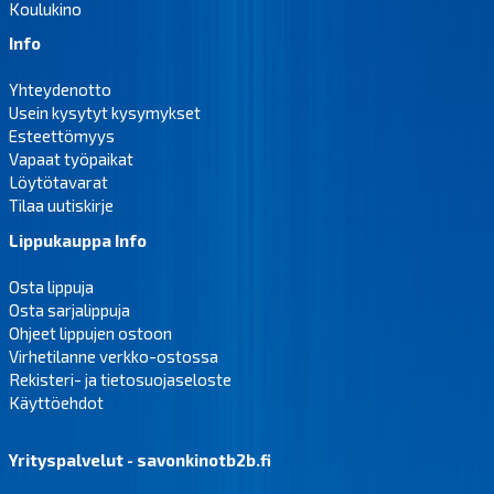
Koulukino
Info
Yhteydenotto
Usein kysytyt kysymykset
Esteettömyys
Vapaat työpaikat
Löytötavarat
Tilaa uutiskirje
Lippukauppa Info
Osta lippuja
Osta sarjalippuja
Ohjeet lippujen ostoon
Virhetilanne verkko-ostossa
Rekisteri- ja tietosuojaseloste
Käyttöehdot
Yrityspalvelut - savonkinotb2b.fi