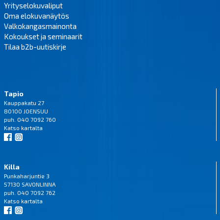
Yrityselokuvaliput
Oma elokuvanäytös
Valkokangasmainonta
Kokoukset ja seminaarit
Tilaa b2b-uutiskirje
Tapio
Kauppakatu 27
80100 JOENSUU
puh. 040 7092 760
Katso
kartalta
Killa
Punkaharjuntie 3
57130 SAVONLINNA
puh. 040 7092 762
Katso
kartalta