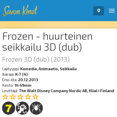
To
nav
Frozen - huurteinen
seikkailu 3D (dub)
Frozen 3D (dub)
(2013)
Lajityyppi:
Komedia, Animaatio, Seikkailu
Ikäraja:
K-7 (4)
Ensi-ilta:
20.12.2013
Kesto:
1h 49min
Levittäjä:
The Walt Disney Company Nordic AB, filial i Finland