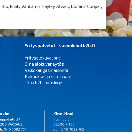
rillo, Emily VanCamp, Hayley Atwell, Dominic Cooper,
Yrityspalvelut - savonkinotb2b.fi
Yrityselokuvaliput
Oma elokuvanäytös
Valkokangasmainonta
Kokoukset ja seminaarit
Tilaa b2b-uutiskirje
axim
Kino-Hovi
uppakatu 27
Hovintie 6
200 VARKAUS
82500 KITEE
h. 040 7092 761
puh. 040 7092 765