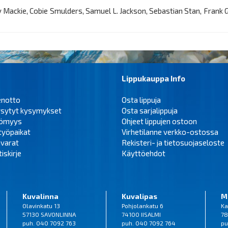
 Mackie, Cobie Smulders, Samuel L. Jackson, Sebastian Stan, Frank G
Lippukauppa Info
enotto
Osta lippuja
ysytyt kysymykset
Osta sarjalippuja
tömyys
Ohjeet lippujen ostoon
työpaikat
Virhetilanne verkko-ostossa
varat
Rekisteri- ja tietosuojaseloste
iskirje
Käyttöehdot
Kuvalinna
Kuvalipas
M
Olavinkatu 13
Pohjolankatu 6
Ka
57130 SAVONLINNA
74100 IISALMI
78
puh. 040 7092 763
puh. 040 7092 764
pu