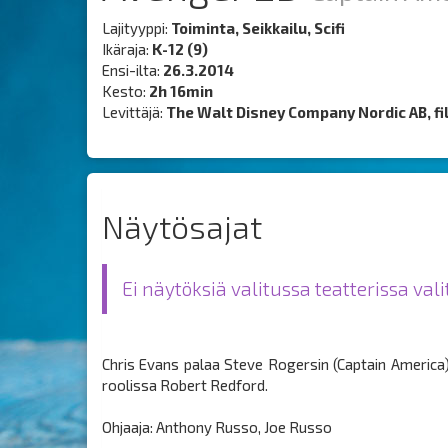
Lajityyppi:
Toiminta, Seikkailu, Scifi
Ikäraja:
K-12 (9)
Ensi-ilta:
26.3.2014
Kesto:
2h 16min
Levittäjä:
The Walt Disney Company Nordic AB, fili
Näytösajat
Ei näytöksiä valitussa teatterissa val
Chris Evans palaa Steve Rogersin (Captain America)
roolissa Robert Redford.
Ohjaaja: Anthony Russo, Joe Russo