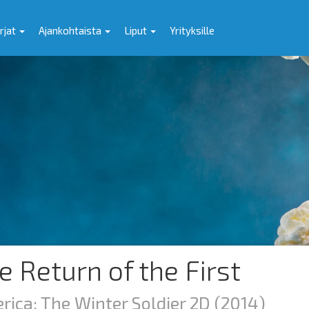
rjat
Ajankohtaista
Liput
Yrityksille
e Return of the First
rica: The Winter Soldier 2D
(2014)