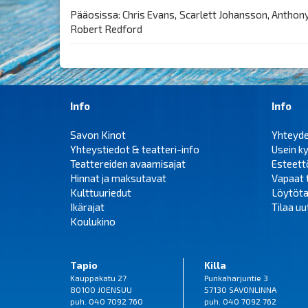
Pääosissa: Chris Evans, Scarlett Johansson, Anthony
Robert Redford
Info
Info
Savon Kinot
Yhteyd
Yhteystiedot & teatteri-info
Usein k
Teattereiden avaamisajat
Esteet
Hinnat ja maksutavat
Vapaat 
Kulttuuriedut
Löytöta
Ikärajat
Tilaa uut
Koulukino
Tapio
Killa
Kauppakatu 27
Punkaharjuntie 3
80100 JOENSUU
57130 SAVONLINNA
puh. 040 7092 760
puh. 040 7092 762