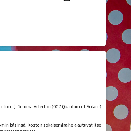
Protocol), Gemma Arterton (007 Quantum of Solace)
miin käsiinsä. Koston sokaisemina he ajautuvat itse
än metsän noidista.