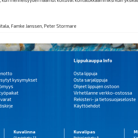
itala, Famke Janssen, Peter Stormare
Lippukauppa Info
enotto
Osta lippuja
ysytyt kysymykset
Osta sarjalippuja
tömyys
Ohjeet lippujen ostoon
työpaikat
Virhetilanne verkko-ostossa
varat
Rekisteri- ja tietosuojaseloste
iskirje
Käyttöehdot
Kuvalinna
Kuvalipas
M
Olavinkatu 13
Pohjolankatu 6
Ka