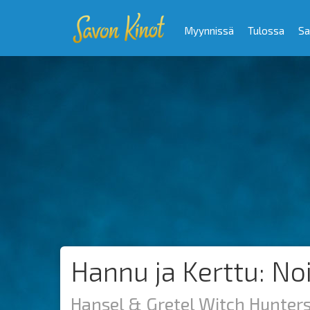
Myynnissä
Tulossa
Sa
Hannu ja Kerttu: Noi
Hansel & Gretel Witch Hunter