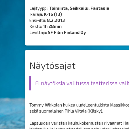
Lajityyppi:
Toiminta, Seikkailu, Fantasia
Ikäraja:
K-16 (13)
Ensi-ilta:
8.2.2013
Kesto:
1h 28min
Levittäjä:
SF Film Finland Oy
Näytösajat
Ei näytöksiä valitussa teatterissa val
Tommy Wirkolan huikea uudelleentulkinta klassikk
sekä suomalainen Pihla Viitala (Käsky).
Lapsuuden veristen kauhukokemusten riivaamat Hannu
jahdatuiksi ja joutuvat todellisen pahuuden kohteek