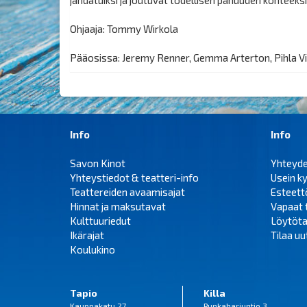
Ohjaaja: Tommy Wirkola
Pääosissa: Jeremy Renner, Gemma Arterton, Pihla Vi
Info
Info
Savon Kinot
Yhteyd
Yhteystiedot & teatteri-info
Usein k
Teattereiden avaamisajat
Esteet
Hinnat ja maksutavat
Vapaat 
Kulttuuriedut
Löytöta
Ikärajat
Tilaa uut
Koulukino
Tapio
Killa
Kauppakatu 27
Punkaharjuntie 3