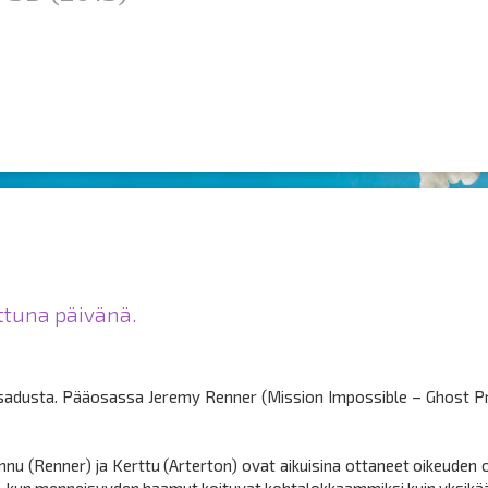
ittuna päivänä.
osadusta. Pääosassa Jeremy Renner (Mission Impossible – Ghost 
 (Renner) ja Kerttu (Arterton) ovat aikuisina ottaneet oikeuden o
si, kun menneisyyden haamut koituvat kohtalokkaammiksi kuin yksikä