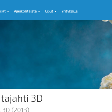
rjat
Ajankohtaista
Liput
Yrityksille
tajahti 3D
s 3D
(2013)