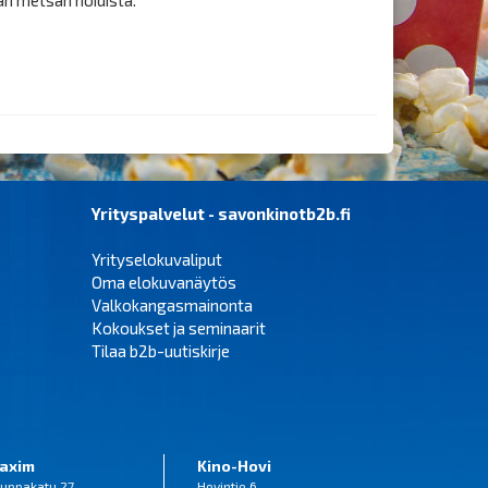
Yrityspalvelut - savonkinotb2b.fi
Yrityselokuvaliput
Oma elokuvanäytös
Valkokangasmainonta
Kokoukset ja seminaarit
Tilaa b2b-uutiskirje
axim
Kino-Hovi
uppakatu 27
Hovintie 6