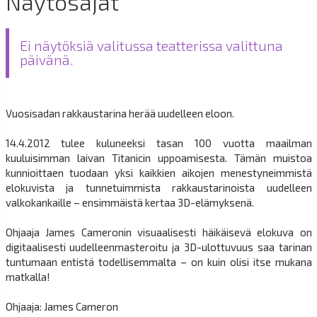
Näytösajat
Ei näytöksiä valitussa teatterissa valittuna
päivänä.
Vuosisadan rakkaustarina herää uudelleen eloon.
14.4.2012 tulee kuluneeksi tasan 100 vuotta maailman
kuuluisimman laivan Titanicin uppoamisesta. Tämän muistoa
kunnioittaen tuodaan yksi kaikkien aikojen menestyneimmistä
elokuvista ja tunnetuimmista rakkaustarinoista uudelleen
valkokankaille – ensimmäistä kertaa 3D-elämyksenä.
Ohjaaja James Cameronin visuaalisesti häikäisevä elokuva on
digitaalisesti uudelleenmasteroitu ja 3D-ulottuvuus saa tarinan
tuntumaan entistä todellisemmalta – on kuin olisi itse mukana
matkalla!
Ohjaaja: James Cameron