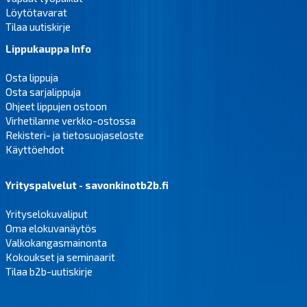
Löytötavarat
Tilaa uutiskirje
Lippukauppa Info
Osta lippuja
Osta sarjalippuja
Ohjeet lippujen ostoon
Virhetilanne verkko-ostossa
Rekisteri- ja tietosuojaseloste
Käyttöehdot
Yrityspalvelut - savonkinotb2b.fi
Yrityselokuvaliput
Oma elokuvanäytös
Valkokangasmainonta
Kokoukset ja seminaarit
Tilaa b2b-uutiskirje