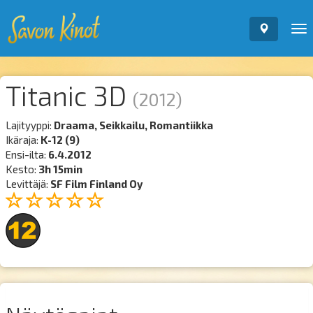
To
nav
Titanic 3D
(2012)
Lajityyppi:
Draama, Seikkailu, Romantiikka
Ikäraja:
K-12 (9)
Ensi-ilta:
6.4.2012
Kesto:
3h 15min
Levittäjä:
SF Film Finland Oy