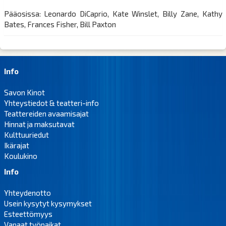
Pääosissa: Leonardo DiCaprio, Kate Winslet, Billy Zane, Kathy
Bates, Frances Fisher, Bill Paxton
Info
Savon Kinot
Yhteystiedot & teatteri-info
Teattereiden avaamisajat
Hinnat ja maksutavat
Kulttuuriedut
Ikärajat
Koulukino
Info
Yhteydenotto
Usein kysytyt kysymykset
Esteettömyys
Vapaat työpaikat