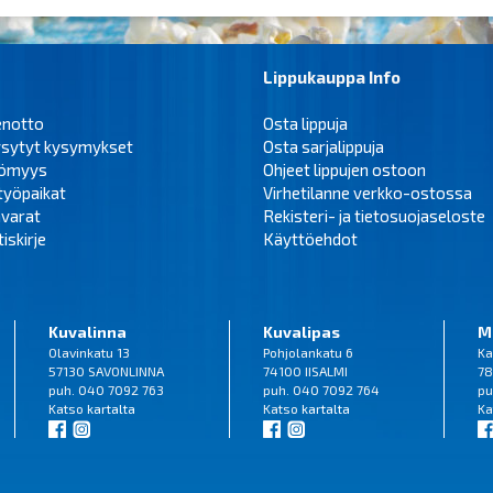
Lippukauppa Info
enotto
Osta lippuja
ysytyt kysymykset
Osta sarjalippuja
tömyys
Ohjeet lippujen ostoon
työpaikat
Virhetilanne verkko-ostossa
varat
Rekisteri- ja tietosuojaseloste
iskirje
Käyttöehdot
Kuvalinna
Kuvalipas
M
Olavinkatu 13
Pohjolankatu 6
Ka
57130 SAVONLINNA
74100 IISALMI
78
puh. 040 7092 763
puh. 040 7092 764
pu
Katso
kartalta
Katso
kartalta
Ka