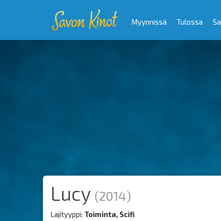
Myynnissä
Tulossa
Sa
Lucy
(2014)
Lajityyppi:
Toiminta, Scifi