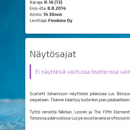
Ikäraja:
K-16 (13)
Ensi-ilta:
8.8.2014
Kesto:
1h 30min
Levittäjä:
Finnkino Oy
Näytösajat
Ei näytöksiä valitussa teatterissa val
Scarlett Johansson näyttelee pääosaa Luc Bessoni
siepataan. Tilanne kääntyy kuitenkin pian päälaelleen
Tyttö nimeltä Nikitan, Leonin ja The Fifth Element
Toisessa pääroolissa Lucya avustavana professori