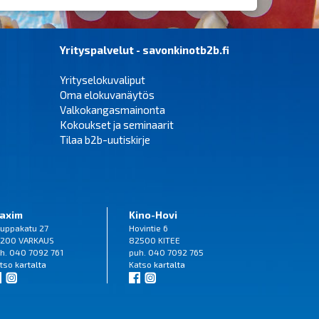
Yrityspalvelut - savonkinotb2b.fi
Yrityselokuvaliput
Oma elokuvanäytös
Valkokangasmainonta
Kokoukset ja seminaarit
Tilaa b2b-uutiskirje
axim
Kino-Hovi
uppakatu 27
Hovintie 6
200 VARKAUS
82500 KITEE
h. 040 7092 761
puh. 040 7092 765
tso
kartalta
Katso
kartalta