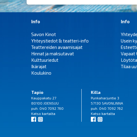
Info
Info
Savon Kinot
Yhteyd
Yhteystiedot & teatteri-info
Usein k
Teattereiden avaamisajat
Esteet
Hinnat ja maksutavat
Vapaat 
Kulttuuriedut
Löytöta
Ikärajat
Tilaa uut
Koulukino
Tapio
Killa
Kauppakatu 27
Punkaharjuntie 3
80100 JOENSUU
57130 SAVONLINNA
puh. 040 7092 760
puh. 040 7092 762
Katso
kartalta
Katso
kartalta