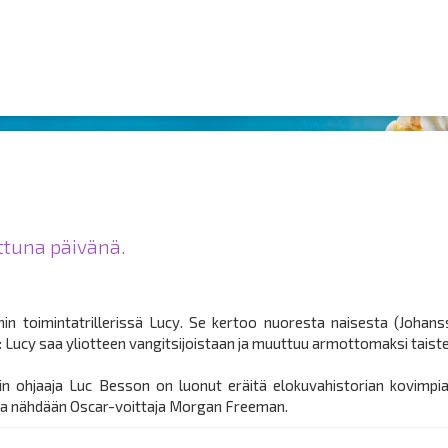
ittuna päivänä.
n toimintatrillerissä Lucy. Se kertoo nuoresta naisesta (Johans
: Lucy saa yliotteen vangitsijoistaan ja muuttuu armottomaksi taistel
in ohjaaja Luc Besson on luonut eräitä elokuvahistorian kovimpia 
na nähdään Oscar-voittaja Morgan Freeman.