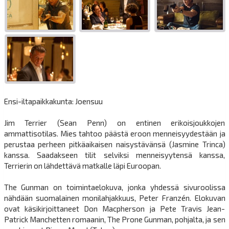
Ensi-iltapaikkakunta: Joensuu
Jim Terrier (Sean Penn) on entinen erikoisjoukkojen
ammattisotilas. Mies tahtoo päästä eroon menneisyydestään ja
perustaa perheen pitkäaikaisen naisystävänsä (Jasmine Trinca)
kanssa. Saadakseen tilit selviksi menneisyytensä kanssa,
Terrierin on lähdettävä matkalle läpi Euroopan.
The Gunman on toimintaelokuva, jonka yhdessä sivuroolissa
nähdään suomalainen monilahjakkuus, Peter Franzén. Elokuvan
ovat käsikirjoittaneet Don Macpherson ja Pete Travis Jean-
Patrick Manchetten romaanin, The Prone Gunman, pohjalta, ja sen