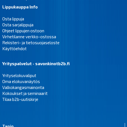
Lippukauppa Info
Osta lippuja
Osta sarjalippuja
Ohjeet lippujen ostoon
Virhetilanne verkko-ostossa
Rekisteri- ja tietosuojaseloste
Käyttöehdot
Yrityspalvelut - savonkinotb2b.fi
Yrityselokuvaliput
Oma elokuvanäytös
Valkokangasmainonta
Kokoukset ja seminaarit
Tilaa b2b-uutiskirje
Tapio