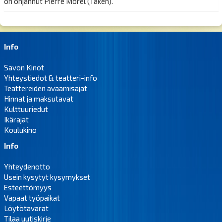
on ohjannut Pierre Morel (Taken).
Info
Savon Kinot
Yhteystiedot & teatteri-info
Teattereiden avaamisajat
Hinnat ja maksutavat
Kulttuuriedut
Ikärajat
Koulukino
Info
Yhteydenotto
Usein kysytyt kysymykset
Esteettömyys
Vapaat työpaikat
Löytötavarat
Tilaa uutiskirje