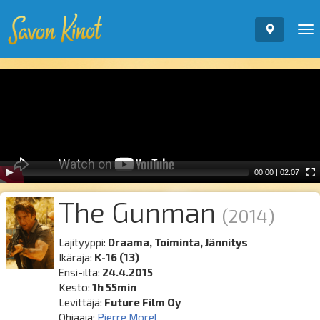
To
nav
Video
Player
00:00
|
02:07
The Gunman
(2014)
Lajityyppi:
Draama, Toiminta, Jännitys
Ikäraja:
K-16 (13)
Ensi-ilta:
24.4.2015
Kesto:
1h 55min
Levittäjä:
Future Film Oy
Ohjaaja:
Pierre Morel