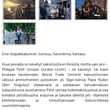
Ensi-iltapaikkakunnat: Joensuu, Savonlinna, Varkaus
Kuun pinnalla on kävellyt kaksitoista eri ihmistä, mutta vain yksi –
Philippe Petit (Joseph Gordon-Levitt) – on kävellyt, tai tulee
koskaan kävelemään, World Trade Centerin kaksoistornien
välissä ammottaneen putouksen yli. Oppi-isänsä Papa Rudyn
(Ben Kingsley) ohjaamana ja sekalaisen kansainvälisen
tukijoukkonsa avustamana Petit uhmaa todennäköisyyksiä ja saa
kohdata petollisuutta, eripuraa ja lukuisia läheltä piti -tilanteita
kehitellessään ja toteuttaessaan hullunrohkeaa
suunnitelmaansa.