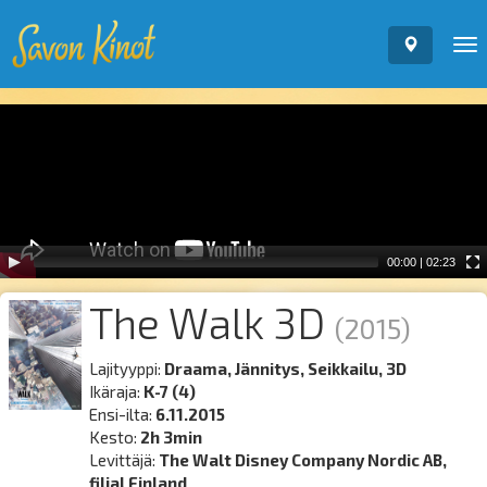
To
nav
Video
Player
00:00
|
02:23
The Walk 3D
(2015)
Lajityyppi:
Draama, Jännitys, Seikkailu, 3D
Ikäraja:
K-7 (4)
Ensi-ilta:
6.11.2015
Kesto:
2h 3min
Levittäjä:
The Walt Disney Company Nordic AB,
filial Finland