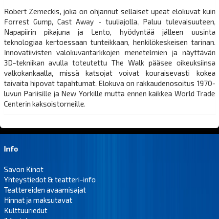
Robert Zemeckis, joka on ohjannut sellaiset upeat elokuvat kuin
Forrest Gump, Cast Away - tuuliajolla, Paluu tulevaisuuteen,
Napapiirin pikajuna ja Lento, hyödyntää jälleen uusinta
teknologiaa kertoessaan tunteikkaan, henkilökeskeisen tarinan.
Innovatiivisten valokuvantarkkojen menetelmien ja näyttävän
3D-tekniikan avulla toteutettu The Walk pääsee oikeuksiinsa
valkokankaalla, missä katsojat voivat kouraisevasti kokea
taivaita hipovat tapahtumat. Elokuva on rakkaudenosoitus 1970-
luvun Pariisille ja New Yorkille mutta ennen kaikkea World Trade
Centerin kaksoistorneille.
Info
Savon Kinot
Yhteystiedot & teatteri-info
Teattereiden avaamisajat
Hinnat ja maksutavat
Kulttuuriedut