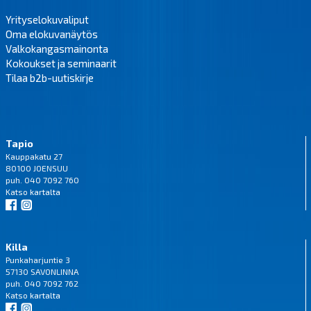
Yrityselokuvaliput
Oma elokuvanäytös
Valkokangasmainonta
Kokoukset ja seminaarit
Tilaa b2b-uutiskirje
Tapio
Kauppakatu 27
80100 JOENSUU
puh. 040 7092 760
Katso
kartalta
Killa
Punkaharjuntie 3
57130 SAVONLINNA
puh. 040 7092 762
Katso
kartalta