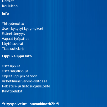
Ikärajat
Koulukino
Info
Yhteydenotto
Usein kysytyt kysymykset
Esteettömyys
Vapaat työpaikat
Löytötavarat
Tilaa uutiskirje
Lippukauppa Info
Osta lippuja
Osta sarjalippuja
Ohjeet lippujen ostoon
Virhetilanne verkko-ostossa
Rekisteri- ja tietosuojaseloste
Käyttöehdot
Yrityspalvelut - savonkinotb2b.fi