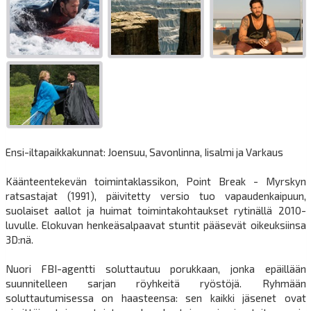
Ensi-iltapaikkakunnat: Joensuu, Savonlinna, Iisalmi ja Varkaus
Käänteentekevän toimintaklassikon, Point Break - Myrskyn
ratsastajat (1991), päivitetty versio tuo vapaudenkaipuun,
suolaiset aallot ja huimat toimintakohtaukset rytinällä 2010-
luvulle. Elokuvan henkeäsalpaavat stuntit pääsevät oikeuksiinsa
3D:nä.
Nuori FBI-agentti soluttautuu porukkaan, jonka epäillään
suunnitelleen sarjan röyhkeitä ryöstöjä. Ryhmään
soluttautumisessa on haasteensa: sen kaikki jäsenet ovat