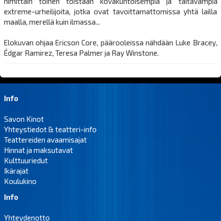
nimittäin toinen toistaan kovakuntoisempia ja taitavampia
extreme-urheilijoita, jotka ovat tavoittamattomissa yhtä lailla
maalla, merellä kuin ilmassa...
Elokuvan ohjaa Ericson Core, päärooleissa nähdään Luke Bracey,
Édgar Ramirez, Teresa Palmer ja Ray Winstone.
Info
Savon Kinot
Yhteystiedot & teatteri-info
Teattereiden avaamisajat
Hinnat ja maksutavat
Kulttuuriedut
Ikärajat
Koulukino
Info
Yhteydenotto