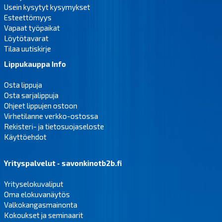
Usein kysytyt kysymykset
Esteettömyys
Vapaat työpaikat
Löytötavarat
Tilaa uutiskirje
Lippukauppa Info
Osta lippuja
Osta sarjalippuja
Ohjeet lippujen ostoon
Virhetilanne verkko-ostossa
Rekisteri- ja tietosuojaseloste
Käyttöehdot
Yrityspalvelut - savonkinotb2b.fi
Yrityselokuvaliput
Oma elokuvanäytös
Valkokangasmainonta
Kokoukset ja seminaarit