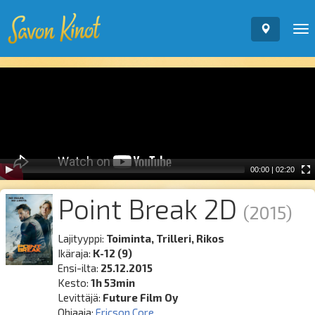
To
nav
Video
Player
00:00
|
02:20
Point Break 2D
(2015)
Lajityyppi:
Toiminta, Trilleri, Rikos
Ikäraja:
K-12 (9)
Ensi-ilta:
25.12.2015
Kesto:
1h 53min
Levittäjä:
Future Film Oy
Ohjaaja:
Ericson Core