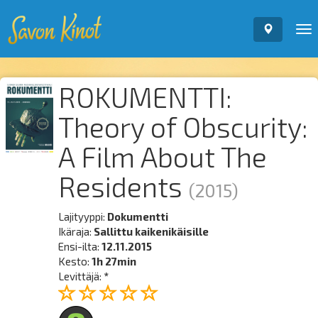
To
nav
ROKUMENTTI:
Theory of Obscurity:
A Film About The
Residents
(2015)
Lajityyppi:
Dokumentti
Ikäraja:
Sallittu kaikenikäisille
Ensi-ilta:
12.11.2015
Kesto:
1h 27min
Levittäjä:
*