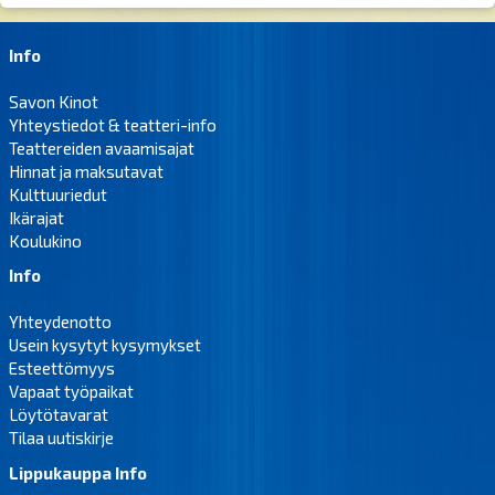
Info
Savon Kinot
Yhteystiedot & teatteri-info
Teattereiden avaamisajat
Hinnat ja maksutavat
Kulttuuriedut
Ikärajat
Koulukino
Info
Yhteydenotto
Usein kysytyt kysymykset
Esteettömyys
Vapaat työpaikat
Löytötavarat
Tilaa uutiskirje
Lippukauppa Info