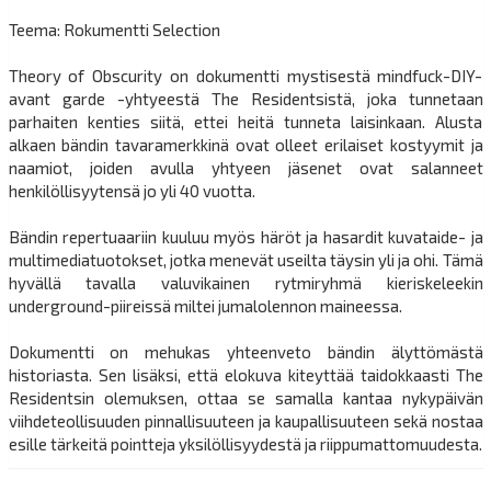
Teema: Rokumentti Selection
Theory of Obscurity on dokumentti mystisestä mindfuck-DIY-
avant garde -yhtyeestä The Residentsistä, joka tunnetaan
parhaiten kenties siitä, ettei heitä tunneta laisinkaan. Alusta
alkaen bändin tavaramerkkinä ovat olleet erilaiset kostyymit ja
naamiot, joiden avulla yhtyeen jäsenet ovat salanneet
henkilöllisyytensä jo yli 40 vuotta.
Bändin repertuaariin kuuluu myös häröt ja hasardit kuvataide- ja
multimediatuotokset, jotka menevät useilta täysin yli ja ohi. Tämä
hyvällä tavalla valuvikainen rytmiryhmä kieriskeleekin
underground-piireissä miltei jumalolennon maineessa.
Dokumentti on mehukas yhteenveto bändin älyttömästä
historiasta. Sen lisäksi, että elokuva kiteyttää taidokkaasti The
Residentsin olemuksen, ottaa se samalla kantaa nykypäivän
viihdeteollisuuden pinnallisuuteen ja kaupallisuuteen sekä nostaa
esille tärkeitä pointteja yksilöllisyydestä ja riippumattomuudesta.