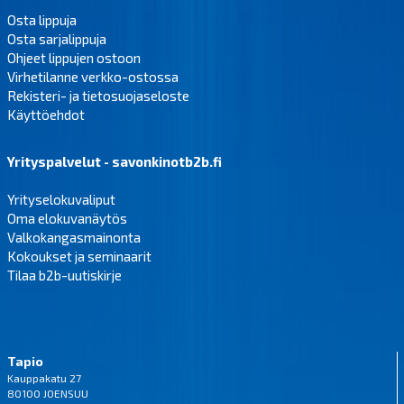
Osta lippuja
Osta sarjalippuja
Ohjeet lippujen ostoon
Virhetilanne verkko-ostossa
Rekisteri- ja tietosuojaseloste
Käyttöehdot
Yrityspalvelut - savonkinotb2b.fi
Yrityselokuvaliput
Oma elokuvanäytös
Valkokangasmainonta
Kokoukset ja seminaarit
Tilaa b2b-uutiskirje
Tapio
Kauppakatu 27
80100 JOENSUU