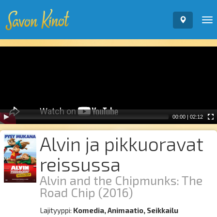
To
nav
Video
Player
00:00
|
02:12
Alvin ja pikkuoravat
reissussa
Alvin and the Chipmunks: The
Road Chip
(2016)
Lajityyppi:
Komedia, Animaatio, Seikkailu