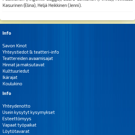
Kasurinen (Elina), Heljä Heikkinen (Jenni).
Info
Savon Kinot
Yhteystiedot & teatteri-info
Teattereiden avaamisajat
Hinnat ja maksutavat
Kulttuuriedut
Ikärajat
Koulukino
Info
Yhteydenotto
Usein kysytyt kysymykset
Esteettömyys
Vapaat työpaikat
Löytötavarat