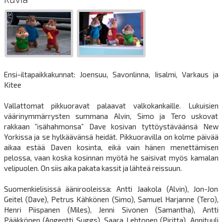
Ensi-iltapaikkakunnat: Joensuu, Savonlinna, Iisalmi, Varkaus ja
Kitee
Vallattomat pikkuoravat palaavat valkokankaille. Lukuisien
väärinymmärrysten summana Alvin, Simo ja Tero uskovat
rakkaan ”isähahmonsa” Dave kosivan tyttöystäväänsä New
Yorkissa ja se hylkäävänsä heidät. Pikkuoravilla on kolme päivää
aikaa estää Daven kosinta, eikä vain hänen menettämisen
pelossa, vaan koska kosinnan myötä he saisivat myös kamalan
velipuolen. On siis aika pakata kassit ja lähteä reissuun.
Suomenkielisissä äänirooleissa: Antti Jaakola (Alvin), Jon-Jon
Geitel (Dave), Petrus Kähkönen (Simo), Samuel Harjanne (Tero),
Henri Piispanen (Miles), Jenni Sivonen (Samantha), Antti
Pääkkönen (Angentti Suggs), Saara Lehtonen (Piritta), Annituuli