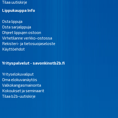
Tilaa uutiskirje
Lippukauppa Info
Osta lippuja
Osta sarjalippuja
Ohjeet lippujen ostoon
Virhetilanne verkko-ostossa
Rekisteri- ja tietosuojaseloste
Käyttöehdot
Yrityspalvelut - savonkinotb2b.fi
Yrityselokuvaliput
Oma elokuvanäytös
Valkokangasmainonta
Kokoukset ja seminaarit
Tilaa b2b-uutiskirje