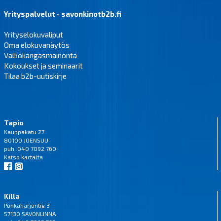
Yrityspalvelut - savonkinotb2b.fi
Yrityselokuvaliput
Oma elokuvanäytös
Valkokangasmainonta
Kokoukset ja seminaarit
Tilaa b2b-uutiskirje
Tapio
Kauppakatu 27
80100 JOENSUU
puh. 040 7092 760
Katso
kartalta
Killa
Punkaharjuntie 3
57130 SAVONLINNA