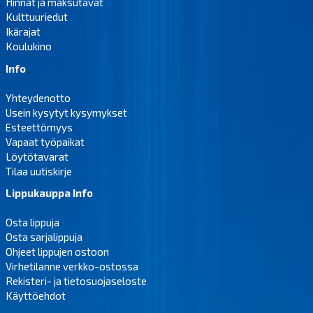
Hinnat ja maksutavat
Kulttuuriedut
Ikärajat
Koulukino
Info
Yhteydenotto
Usein kysytyt kysymykset
Esteettömyys
Vapaat työpaikat
Löytötavarat
Tilaa uutiskirje
Lippukauppa Info
Osta lippuja
Osta sarjalippuja
Ohjeet lippujen ostoon
Virhetilanne verkko-ostossa
Rekisteri- ja tietosuojaseloste
Käyttöehdot