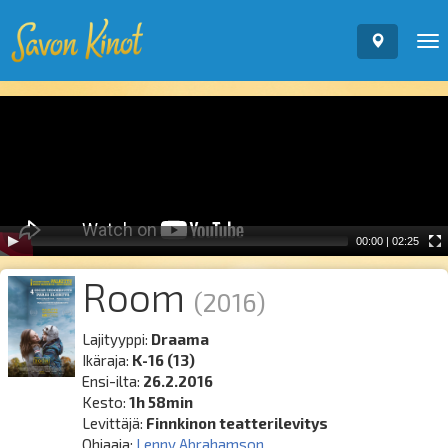
To
nav
Video
Player
00:00
|
02:25
Room
(2016)
Lajityyppi:
Draama
Ikäraja:
K-16 (13)
Ensi-ilta:
26.2.2016
Kesto:
1h 58min
Levittäjä:
Finnkinon teatterilevitys
Ohjaaja:
Lenny Abrahamson