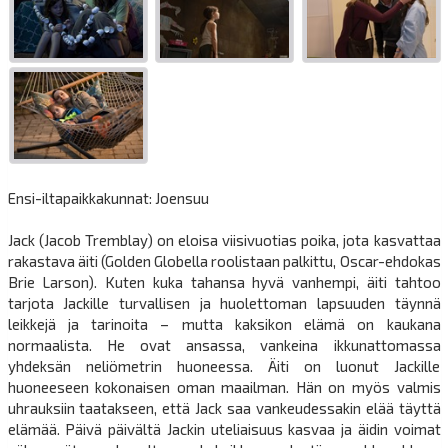
Ensi-iltapaikkakunnat: Joensuu
Jack (Jacob Tremblay) on eloisa viisivuotias poika, jota kasvattaa
rakastava äiti (Golden Globella roolistaan palkittu, Oscar-ehdokas
Brie Larson). Kuten kuka tahansa hyvä vanhempi, äiti tahtoo
tarjota Jackille turvallisen ja huolettoman lapsuuden täynnä
leikkejä ja tarinoita – mutta kaksikon elämä on kaukana
normaalista. He ovat ansassa, vankeina ikkunattomassa
yhdeksän neliömetrin huoneessa. Äiti on luonut Jackille
huoneeseen kokonaisen oman maailman. Hän on myös valmis
uhrauksiin taatakseen, että Jack saa vankeudessakin elää täyttä
elämää. Päivä päivältä Jackin uteliaisuus kasvaa ja äidin voimat