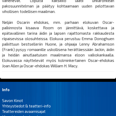
vähenevät. Lopulta kaksikko laatii uhkarohkean
pakosuunnitelman ja päätyy kohtaamaan uuden pelottavan
vihollisen: todellisen maailman.
Neljän Oscarin ehdokas, mm. parhaan elokuvan Oscar-
palkinnosta kisaava Room on jännittävä, koskettava ja
epätavallinen tarina äidin ja lapsen rajattomasta rakkaudesta
riipaisevissa olosuhteissa. Elokuva perustuu Emma Donoghuen
palkittuun bestselleriin Huone, ja ohjaaja Lenny Abrahamson
(Frank) pysyy romaanille uskollisena herättäessään Jackin, äidin
ja heidän ainutlaatuisen maailmansa eloon valkokankaalla.
Elokuvassa näyttelevät myös kolminkertainen Oscar-ehdokas
Joan Allen ja Oscar-ehdokas William H. Macy.
Info
Savon Kinot
Yhteystiedot & teatteri-info
Teattereiden avaamisajat