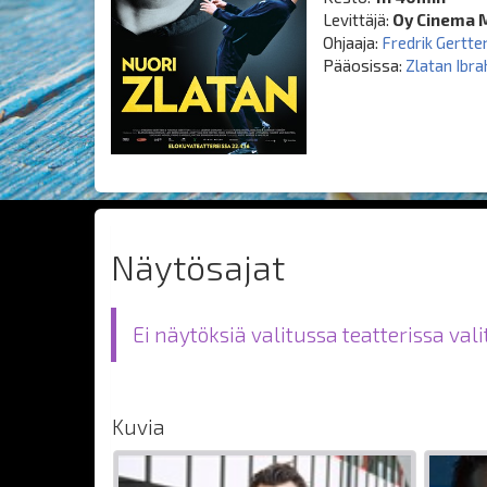
Levittäjä:
Oy Cinema 
Ohjaaja:
Fredrik Gertte
Pääosissa:
Zlatan Ibr
Näytösajat
Ei näytöksiä valitussa teatterissa val
Kuvia