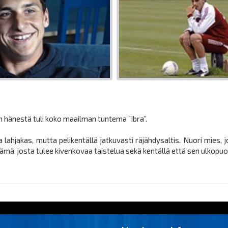
uin hänestä tuli koko maailman tuntema ”Ibra”.
lahjakas, mutta pelikentällä jatkuvasti räjähdysaltis. Nuori mies, j
ä, josta tulee kivenkovaa taistelua sekä kentällä että sen ulkopuol