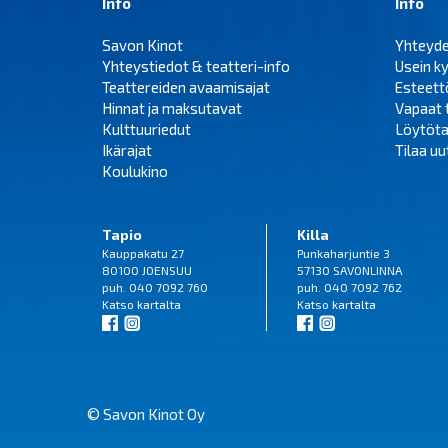
Info
Info
Savon Kinot
Yhteyd
Yhteystiedot & teatteri-info
Usein k
Teattereiden avaamisajat
Esteet
Hinnat ja maksutavat
Vapaat 
Kulttuuriedut
Löytöta
Ikärajat
Tilaa uut
Koulukino
Tapio
Killa
Kauppakatu 27
Punkaharjuntie 3
80100 JOENSUU
57130 SAVONLINNA
puh. 040 7092 760
puh. 040 7092 762
Katso
kartalta
Katso
kartalta
© Savon Kinot Oy