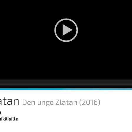
atan
Den unge Zlatan
(2016)
i
nikäisille