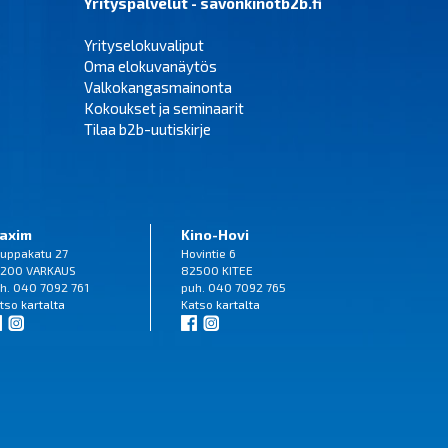
Yrityspalvelut - savonkinotb2b.fi
Yrityselokuvaliput
Oma elokuvanäytös
Valkokangasmainonta
Kokoukset ja seminaarit
Tilaa b2b-uutiskirje
axim
Kino-Hovi
uppakatu 27
Hovintie 6
200 VARKAUS
82500 KITEE
h. 040 7092 761
puh. 040 7092 765
tso
kartalta
Katso
kartalta