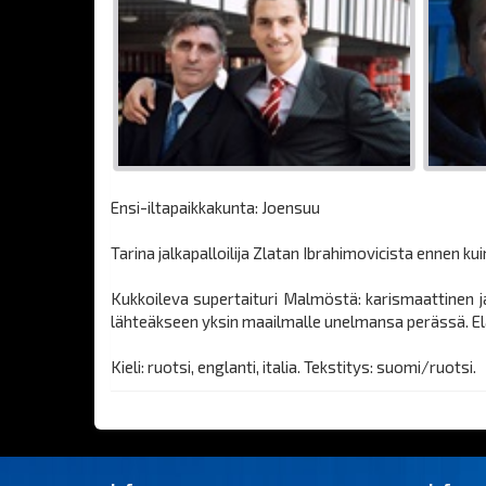
Ensi-iltapaikkakunta: Joensuu
Tarina jalkapalloilija Zlatan Ibrahimovicista ennen k
Kukkoileva supertaituri Malmöstä: karismaattinen ja 
lähteäkseen yksin maailmalle unelmansa perässä. Eläm
Kieli: ruotsi, englanti, italia. Tekstitys: suomi/ruotsi.