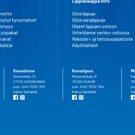
Lippukauppa Info
enotto
Osta lippuja
ysytyt kysymykset
Osta sarjalippuja
tömyys
Ohjeet lippujen ostoon
työpaikat
Virhetilanne verkko-ostossa
varat
Rekisteri- ja tietosuojaseloste
iskirje
Käyttöehdot
Kuvalinna
Kuvalipas
M
Olavinkatu 13
Pohjolankatu 6
Ka
57130 SAVONLINNA
74100 IISALMI
78
puh. 040 7092 763
puh. 040 7092 764
pu
Katso
kartalta
Katso
kartalta
Ka