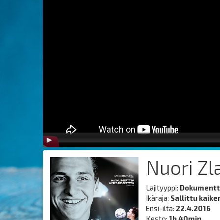
Nuori Zl
Lajityyppi:
Dokumentt
Ikäraja:
Sallittu kaike
Ensi-ilta:
22.4.2016
Kesto:
1h 40min