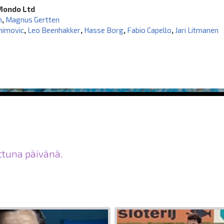
Mondo Ltd
n
,
Magnus Gertten
ahimovic
,
Leo Beenhakker
,
Hasse Borg
,
Fabio Capello
,
Jari Litmanen
ittuna päivänä.