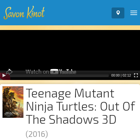
To
nav
Video
Player
00:00
|
02:12
Teenage Mutant
Ninja Turtles: Out Of
The Shadows 3D
(2016)