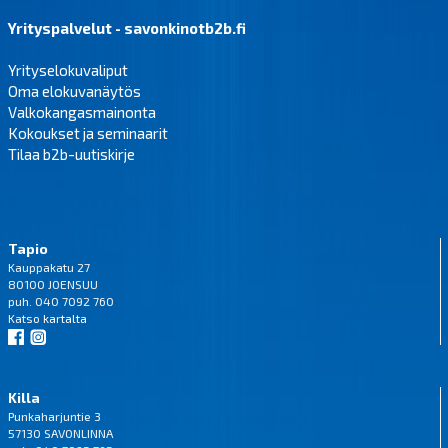
Yrityspalvelut - savonkinotb2b.fi
Yrityselokuvaliput
Oma elokuvanäytös
Valkokangasmainonta
Kokoukset ja seminaarit
Tilaa b2b-uutiskirje
Tapio
Kauppakatu 27
80100 JOENSUU
puh. 040 7092 760
Katso
kartalta
Killa
Punkaharjuntie 3
57130 SAVONLINNA