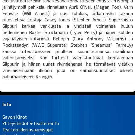
elokuvateattereihin tänä kesänä kohdatakseen entistäkin isompia
ja häijympiä pahiksia, rinnallaan April O’Neil (Megan Fox), Vern
Fenwick (Will Arnett) ja uusi tulokas, lätkämaskin takana
piileskelevä kostaja Casey Jones (Stephen Amell). Superroisto
Silppuri karkaa vankilasta ja yhdistää voimansa hullun
tiedemiehen Baxter Stockmanin (Tyler Perry) ja hänen kahden
vajaaälyisen kätyrinsä Bebopin (Gary Anthony Williams) ja
Rocksteadyn (WWE Superstar Stephen “Sheamus” Farrelly)
kanssa toteuttaakseen pirullisen suunnitelmansa maailman
valloittamiseksi. Kun turtlesit valmistautuvat kohtaamaan
Silppurin ja hänen uudet rivimiehensä, he törmäävät vieläkin
viheliäisempään ilkiöön jolla on samansuuntaiset aikeet:
pahamaineiseen Krangiin.
Info
Savon Kinot
Yhteystiedot & teatteri-info
Teattereiden avaamisajat