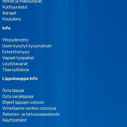
Hinnat ja maksutavat
Kulttuuriedut
Ikärajat
Koulukino
Info
Yhteydenotto
Usein kysytyt kysymykset
Esteettömyys
Vapaat työpaikat
Löytötavarat
Tilaa uutiskirje
Lippukauppa Info
Osta lippuja
Osta sarjalippuja
Ohjeet lippujen ostoon
Virhetilanne verkko-ostossa
Rekisteri- ja tietosuojaseloste
Käyttöehdot