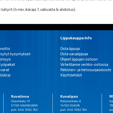
tyrit (4 min, ikäraja 7, väkivalta & ahdistus).
Lippukauppa Info
enotto
Osta lippuja
ysytyt kysymykset
Osta sarjalippuja
tömyys
Ohjeet lippujen ostoon
työpaikat
Virhetilanne verkko-ostossa
varat
Rekisteri- ja tietosuojaseloste
iskirje
Käyttöehdot
Kuvalinna
Kuvalipas
M
Olavinkatu 13
Pohjolankatu 6
Ka
57130 SAVONLINNA
74100 IISALMI
78
puh. 040 7092 763
puh. 040 7092 764
pu