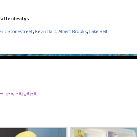
eatterilevitys
Eric Stonestreet
,
Kevin Hart
,
Albert Brooks
,
Lake Bell
ittuna päivänä.