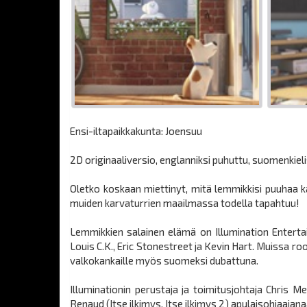
Ensi-iltapaikkakunta: Joensuu
2D originaaliversio, englanniksi puhuttu, suomenkieli
Oletko koskaan miettinyt, mitä lemmikkisi puuhaa k
muiden karvaturrien maailmassa todella tapahtuu!
Lemmikkien salainen elämä on Illumination Entertai
Louis C.K., Eric Stonestreet ja Kevin Hart. Muissa r
valkokankaille myös suomeksi dubattuna.
Illuminationin perustaja ja toimitusjohtaja Chris 
Renaud (Itse ilkimys, Itse ilkimys 2) apulaisohjaajan