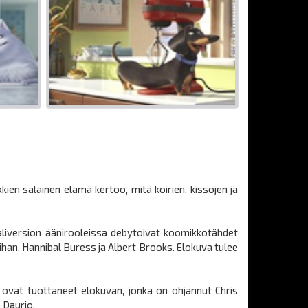
en salainen elämä kertoo, mitä koirien, kissojen ja
aaliversion äänirooleissa debytoivat koomikkotähdet
ihan, Hannibal Buress ja Albert Brooks. Elokuva tulee
y ovat tuottaneet elokuvan, jonka on ohjannut Chris
 Daurio.