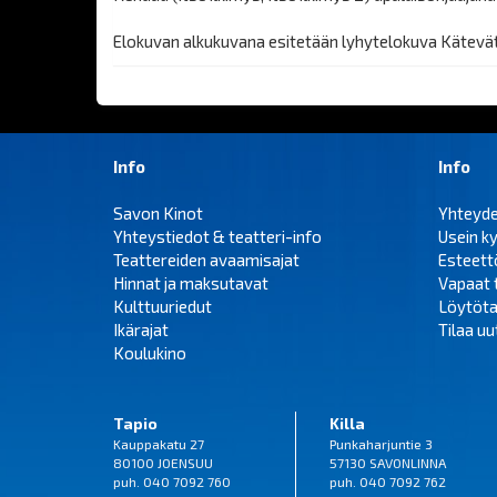
Elokuvan alkukuvana esitetään lyhytelokuva Kätevät kä
Info
Info
Savon Kinot
Yhteyd
Yhteystiedot & teatteri-info
Usein k
Teattereiden avaamisajat
Esteet
Hinnat ja maksutavat
Vapaat 
Kulttuuriedut
Löytöta
Ikärajat
Tilaa uut
Koulukino
Tapio
Killa
Kauppakatu 27
Punkaharjuntie 3
80100 JOENSUU
57130 SAVONLINNA
puh. 040 7092 760
puh. 040 7092 762