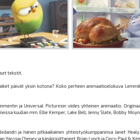
set tekstit.
aiket päivät yksin kotona? Koko perheen animaatioelokuva Lemmikki
nmentin ja Universal Picturesin viides yhteinen animaatio. Origin
ooleissa kuullan mm. Ellie Kemper, Lake Bell, Jenny Slate, Bobby Moyn
Meledandri ja hänen pitkäaikainen yhteistyökumppaninsa Janet Heal
aan Yarrow Cheney ja käsikirjoittaneet Brian Lynch ja Cinco Paul & Ken