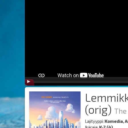
Lemmikk
(orig)
The 
Lajityyppi:
Komedia, A
Ikäraja:
K-7 (4)