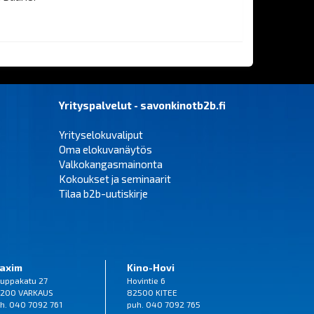
Yrityspalvelut - savonkinotb2b.fi
Yrityselokuvaliput
Oma elokuvanäytös
Valkokangasmainonta
Kokoukset ja seminaarit
Tilaa b2b-uutiskirje
axim
Kino-Hovi
uppakatu 27
Hovintie 6
200 VARKAUS
82500 KITEE
h. 040 7092 761
puh. 040 7092 765