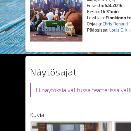
Ensi-ilta:
5.8.2016
Kesto:
1h 31min
Levittäjä:
Finnkinon t
Ohjaaja:
Chris Renaud
Pääosissa:
Louis C. K.
,
Näytösajat
Ei näytöksiä valitussa teatterissa val
Kuvia