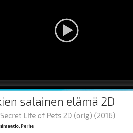
ien salainen elämä 2D
Secret Life of Pets 2D (orig)
(2016)
nimaatio, Perhe