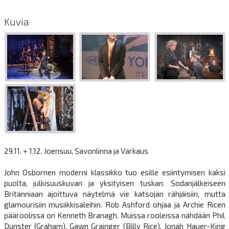
Kuvia
29.11. + 1.12. Joensuu, Savonlinna ja Varkaus
John Osbornen moderni klassikko tuo esille esiintymisen kaksi
puolta, julkisuuskuvan ja yksityisen tuskan. Sodanjälkeiseen
Britanniaan ajoittuva näytelmä vie katsojan rähjäisiin, mutta
glamourisiin musiikkisaleihin. Rob Ashford ohjaa ja Archie Ricen
pääroolissa on Kenneth Branagh. Muissa rooleissa nähdään Phil
Dunster (Graham), Gawn Grainger (Billy Rice), Jonah Hauer-King