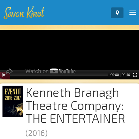
To
nav
Video
Player
00:00
|
00:40
Kenneth Branagh
Theatre Company:
THE ENTERTAINER
(2016)