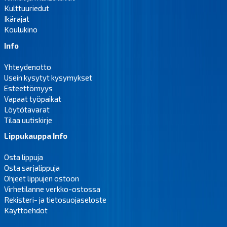
Kulttuuriedut
Ikärajat
Koulukino
Info
Yhteydenotto
Usein kysytyt kysymykset
Esteettömyys
Vapaat työpaikat
Löytötavarat
Tilaa uutiskirje
Lippukauppa Info
Osta lippuja
Osta sarjalippuja
Ohjeet lippujen ostoon
Virhetilanne verkko-ostossa
Rekisteri- ja tietosuojaseloste
Käyttöehdot