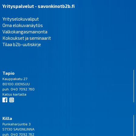
Yrityspalvelut - savonkinotb2b.fi
Yrityselokuvaliput
Oma elokuvanäytös
Valkokangasmainonta
Kokoukset ja seminaarit
Tilaa b2b-uutiskirje
Tapio
Kauppakatu 27
80100 JOENSUU
puh. 040 7092 760
Katso
kartalta
Killa
Punkaharjuntie 3
57130 SAVONLINNA
puh. 040 7092 762