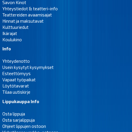
Savon Kinot
Yhteystiedot & teatteri-info
Teattereiden avaamisajat
Hinnat ja maksutavat
Kulttuuriedut
Ikärajat
Koulukino
Info
Yhteydenotto
Usein kysytyt kysymykset
Esteettömyys
Vapaat työpaikat
Löytötavarat
Tilaa uutiskirje
Lippukauppa Info
Osta lippuja
Osta sarjalippuja
Ohjeet lippujen ostoon