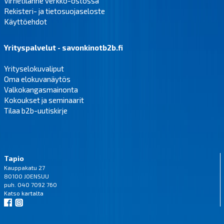
Virhetilanne verkko-ostossa
Rekisteri- ja tietosuojaseloste
Käyttöehdot
Yrityspalvelut - savonkinotb2b.fi
Yrityselokuvaliput
Oma elokuvanäytös
Valkokangasmainonta
Kokoukset ja seminaarit
Tilaa b2b-uutiskirje
Tapio
Kauppakatu 27
80100 JOENSUU
puh. 040 7092 760
Katso
kartalta