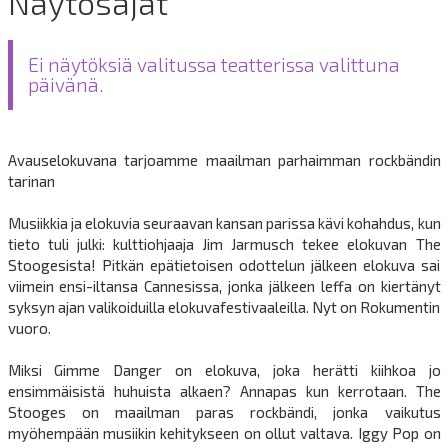
Näytösajat
Ei näytöksiä valitussa teatterissa valittuna
päivänä.
Avauselokuvana tarjoamme maailman parhaimman rockbändin
tarinan
Musiikkia ja elokuvia seuraavan kansan parissa kävi kohahdus, kun
tieto tuli julki: kulttiohjaaja Jim Jarmusch tekee elokuvan The
Stoogesista! Pitkän epätietoisen odottelun jälkeen elokuva sai
viimein ensi-iltansa Cannesissa, jonka jälkeen leffa on kiertänyt
syksyn ajan valikoiduilla elokuvafestivaaleilla. Nyt on Rokumentin
vuoro.
Miksi Gimme Danger on elokuva, joka herätti kiihkoa jo
ensimmäisistä huhuista alkaen? Annapas kun kerrotaan. The
Stooges on maailman paras rockbändi, jonka vaikutus
myöhempään musiikin kehitykseen on ollut valtava. Iggy Pop on