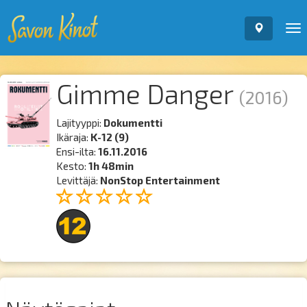
To
nav
Gimme Danger
(2016)
Lajityyppi:
Dokumentti
Ikäraja:
K-12 (9)
Ensi-ilta:
16.11.2016
Kesto:
1h 48min
Levittäjä:
NonStop Entertainment