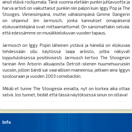
ainut elävä rockjumala. Tänä vuonna eletään punkin juhlavuotta ja
harva artisti on vaikuttanut punkiin niin paljon kuin Iggy Pop ja The
Stooges. Viimeisimpänä, muttei vähäisimpänä Gimme Dangerin
on ohjannut Jim Jarmusch, jonka kannukset omapäisenä
elokuvantekijänä ovat mittaamattomat. On sanomattakin selvää,
että edessämme on musiikkielokuvan vuoden tapaus.
Jarmusch on Iggy Popin läheinen ystävä ja hänellä on elokuvaa
tehdessään ollu käytössä laaja arkisto, jotka näkyvät
lopputuloksessa positiivisesti. Jarmusch kertoo The Stoogesin
tarinan Ann Arborin alkuajoista Detroit-skenen huumehuuruisiin
vuosiin, jolloin bändi sai vaarallisen maineensa, jatkaen aina Iggyn
soolouraan ja vuoden 2003 comebackiin.
Mikäli et tunne The Stoogesia ennalta, nyt on korkea aika ottaa
selvä. Jos tunnet, tiedät että tässä näytöksessä sinun on oltava!
Info