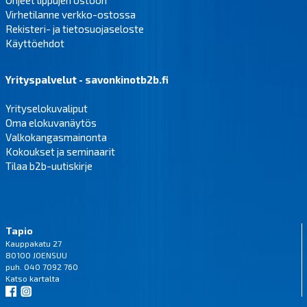
Ohjeet lippujen ostoon
Virhetilanne verkko-ostossa
Rekisteri- ja tietosuojaseloste
Käyttöehdot
Yrityspalvelut - savonkinotb2b.fi
Yrityselokuvaliput
Oma elokuvanäytös
Valkokangasmainonta
Kokoukset ja seminaarit
Tilaa b2b-uutiskirje
Tapio
Kauppakatu 27
80100 JOENSUU
puh. 040 7092 760
Katso
kartalta