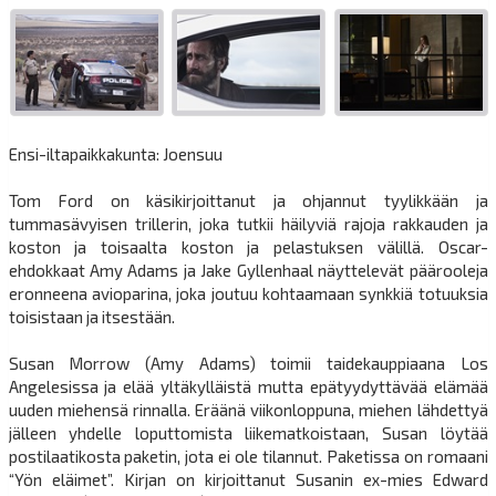
Ensi-iltapaikkakunta: Joensuu
Tom Ford on käsikirjoittanut ja ohjannut tyylikkään ja
tummasävyisen trillerin, joka tutkii häilyviä rajoja rakkauden ja
koston ja toisaalta koston ja pelastuksen välillä. Oscar-
ehdokkaat Amy Adams ja Jake Gyllenhaal näyttelevät päärooleja
eronneena avioparina, joka joutuu kohtaamaan synkkiä totuuksia
toisistaan ja itsestään.
Susan Morrow (Amy Adams) toimii taidekauppiaana Los
Angelesissa ja elää yltäkylläistä mutta epätyydyttävää elämää
uuden miehensä rinnalla. Eräänä viikonloppuna, miehen lähdettyä
jälleen yhdelle loputtomista liikematkoistaan, Susan löytää
postilaatikosta paketin, jota ei ole tilannut. Paketissa on romaani
“Yön eläimet”. Kirjan on kirjoittanut Susanin ex-mies Edward