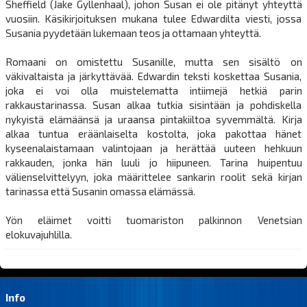
Sheffield (Jake Gyllenhaal), johon Susan ei ole pitänyt yhteyttä
vuosiin. Käsikirjoituksen mukana tulee Edwardilta viesti, jossa
Susania pyydetään lukemaan teos ja ottamaan yhteyttä.
Romaani on omistettu Susanille, mutta sen sisältö on
väkivaltaista ja järkyttävää. Edwardin teksti koskettaa Susania,
joka ei voi olla muistelematta intiimejä hetkiä parin
rakkaustarinassa. Susan alkaa tutkia sisintään ja pohdiskella
nykyistä elämäänsä ja uraansa pintakiiltoa syvemmältä. Kirja
alkaa tuntua eräänlaiselta kostolta, joka pakottaa hänet
kyseenalaistamaan valintojaan ja herättää uuteen hehkuun
rakkauden, jonka hän luuli jo hiipuneen. Tarina huipentuu
välienselvittelyyn, joka määrittelee sankarin roolit sekä kirjan
tarinassa että Susanin omassa elämässä.
Yön eläimet voitti tuomariston palkinnon Venetsian
elokuvajuhlilla.
Info