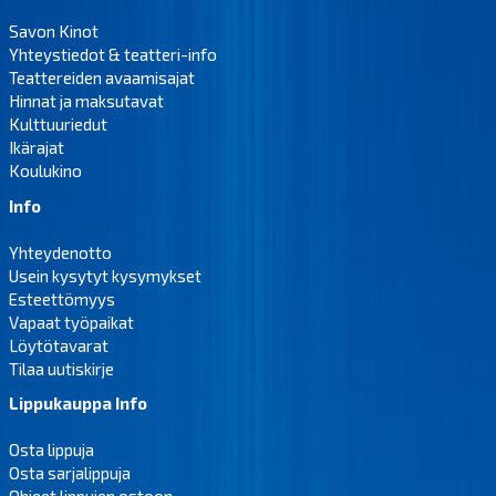
Savon Kinot
Yhteystiedot & teatteri-info
Teattereiden avaamisajat
Hinnat ja maksutavat
Kulttuuriedut
Ikärajat
Koulukino
Info
Yhteydenotto
Usein kysytyt kysymykset
Esteettömyys
Vapaat työpaikat
Löytötavarat
Tilaa uutiskirje
Lippukauppa Info
Osta lippuja
Osta sarjalippuja