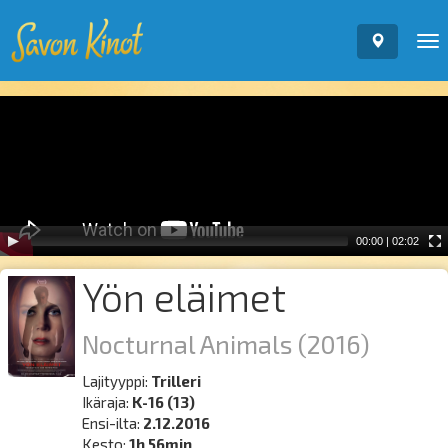
To
nav
Video
Player
00:00
|
02:02
Yön eläimet
Nocturnal Animals
(2016)
Lajityyppi:
Trilleri
Ikäraja:
K-16 (13)
Ensi-ilta:
2.12.2016
Kesto:
1h 56min