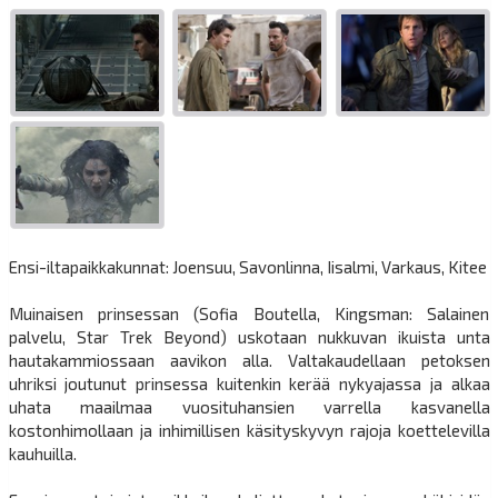
Ensi-iltapaikkakunnat: Joensuu, Savonlinna, Iisalmi, Varkaus, Kitee
Muinaisen prinsessan (Sofia Boutella, Kingsman: Salainen
palvelu, Star Trek Beyond) uskotaan nukkuvan ikuista unta
hautakammiossaan aavikon alla. Valtakaudellaan petoksen
uhriksi joutunut prinsessa kuitenkin kerää nykyajassa ja alkaa
uhata maailmaa vuosituhansien varrella kasvanella
kostonhimollaan ja inhimillisen käsityskyvyn rajoja koettelevilla
kauhuilla.