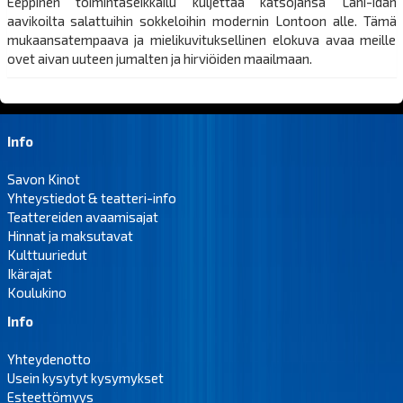
Eeppinen toimintaseikkailu kuljettaa katsojansa Lähi-idän
aavikoilta salattuihin sokkeloihin modernin Lontoon alle. Tämä
mukaansatempaava ja mielikuvituksellinen elokuva avaa meille
ovet aivan uuteen jumalten ja hirviöiden maailmaan.
Info
Savon Kinot
Yhteystiedot & teatteri-info
Teattereiden avaamisajat
Hinnat ja maksutavat
Kulttuuriedut
Ikärajat
Koulukino
Info
Yhteydenotto
Usein kysytyt kysymykset
Esteettömyys