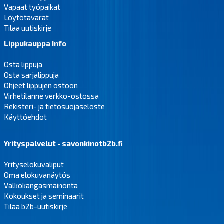
Vapaat työpaikat
Löytötavarat
Tilaa uutiskirje
Lippukauppa Info
Osta lippuja
Osta sarjalippuja
Ohjeet lippujen ostoon
Virhetilanne verkko-ostossa
Rekisteri- ja tietosuojaseloste
Käyttöehdot
Yrityspalvelut - savonkinotb2b.fi
Yrityselokuvaliput
Oma elokuvanäytös
Valkokangasmainonta
Kokoukset ja seminaarit
Tilaa b2b-uutiskirje