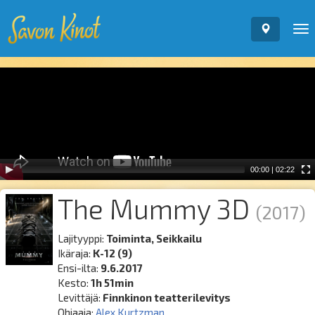
To
nav
Video
Player
00:00
|
02:22
The Mummy 3D
(2017)
Lajityyppi:
Toiminta, Seikkailu
Ikäraja:
K-12 (9)
Ensi-ilta:
9.6.2017
Kesto:
1h 51min
Levittäjä:
Finnkinon teatterilevitys
Ohjaaja:
Alex Kurtzman