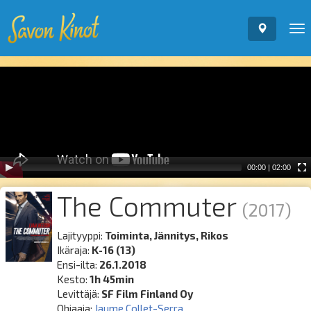
To
nav
Video
Player
00:00
|
02:00
The Commuter
(2017)
Lajityyppi:
Toiminta, Jännitys, Rikos
Ikäraja:
K-16 (13)
Ensi-ilta:
26.1.2018
Kesto:
1h 45min
Levittäjä:
SF Film Finland Oy
Ohjaaja:
Jaume Collet-Serra