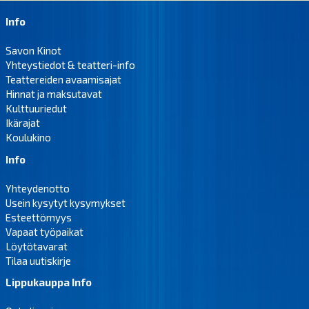
Info
Savon Kinot
Yhteystiedot & teatteri-info
Teattereiden avaamisajat
Hinnat ja maksutavat
Kulttuuriedut
Ikärajat
Koulukino
Info
Yhteydenotto
Usein kysytyt kysymykset
Esteettömyys
Vapaat työpaikat
Löytötavarat
Tilaa uutiskirje
Lippukauppa Info