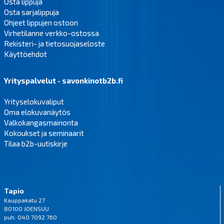
Osta lippuja
Osta sarjalippuja
Ohjeet lippujen ostoon
Virhetilanne verkko-ostossa
Rekisteri- ja tietosuojaseloste
Käyttöehdot
Yrityspalvelut - savonkinotb2b.fi
Yrityselokuvaliput
Oma elokuvanäytös
Valkokangasmainonta
Kokoukset ja seminaarit
Tilaa b2b-uutiskirje
Tapio
Kauppakatu 27
80100 JOENSUU
puh. 040 7092 760