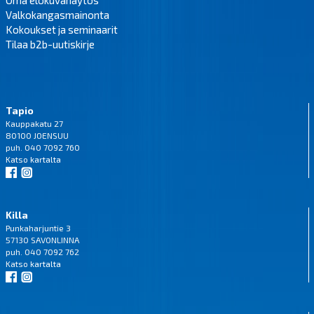
Valkokangasmainonta
Kokoukset ja seminaarit
Tilaa b2b-uutiskirje
Tapio
Kauppakatu 27
80100 JOENSUU
puh. 040 7092 760
Katso
kartalta
Killa
Punkaharjuntie 3
57130 SAVONLINNA
puh. 040 7092 762
Katso
kartalta