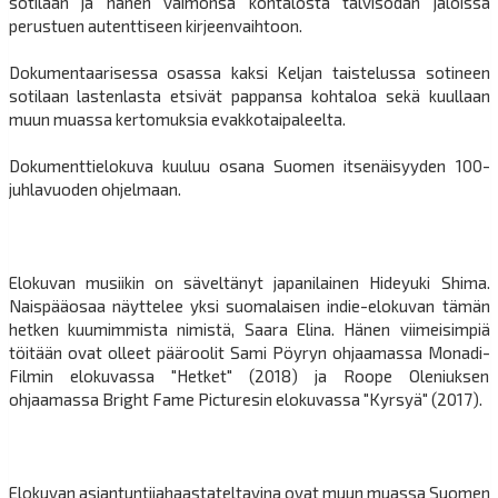
sotilaan ja hänen vaimonsa kohtalosta talvisodan jaloissa
perustuen autenttiseen kirjeenvaihtoon.
Dokumentaarisessa osassa kaksi Keljan taistelussa sotineen
sotilaan lastenlasta etsivät pappansa kohtaloa sekä kuullaan
muun muassa kertomuksia evakkotaipaleelta.
Dokumenttielokuva kuuluu osana Suomen itsenäisyyden 100-
juhlavuoden ohjelmaan.
Elokuvan musiikin on säveltänyt japanilainen Hideyuki Shima.
Naispääosaa näyttelee yksi suomalaisen indie-elokuvan tämän
hetken kuumimmista nimistä, Saara Elina. Hänen viimeisimpiä
töitään ovat olleet pääroolit Sami Pöyryn ohjaamassa Monadi-
Filmin elokuvassa "Hetket" (2018) ja Roope Oleniuksen
ohjaamassa Bright Fame Picturesin elokuvassa "Kyrsyä" (2017).
Elokuvan asiantuntijahaastateltavina ovat muun muassa Suomen