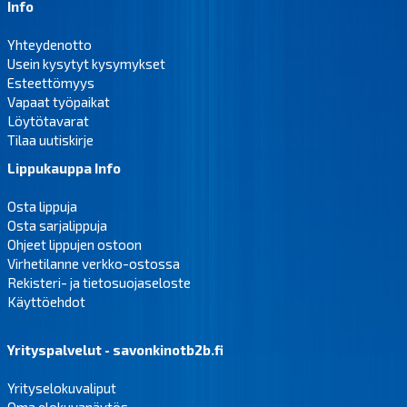
Info
Yhteydenotto
Usein kysytyt kysymykset
Esteettömyys
Vapaat työpaikat
Löytötavarat
Tilaa uutiskirje
Lippukauppa Info
Osta lippuja
Osta sarjalippuja
Ohjeet lippujen ostoon
Virhetilanne verkko-ostossa
Rekisteri- ja tietosuojaseloste
Käyttöehdot
Yrityspalvelut - savonkinotb2b.fi
Yrityselokuvaliput
Oma elokuvanäytös