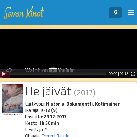
To
nav
Video
Player
00:00
|
01:18
He jäivät
(2017)
Lajityyppi:
Historia, Dokumentti, Kotimainen
Ikäraja:
K-12 (9)
Ensi-ilta:
29.12.2017
Kesto:
1h 50min
Levittäjä:
*
Ohjaaja:
Tommi Rautio