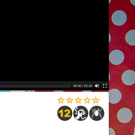
00:00
|
02:20