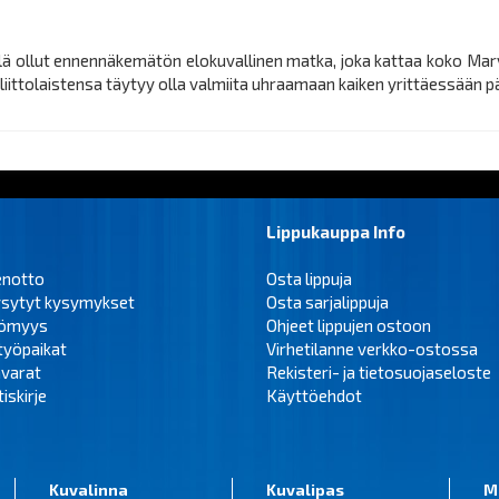
ollut ennennäkemätön elokuvallinen matka, joka kattaa koko Marvel
riliittolaistensa täytyy olla valmiita uhraamaan kaiken yrittäessää
Lippukauppa Info
enotto
Osta lippuja
ysytyt kysymykset
Osta sarjalippuja
tömyys
Ohjeet lippujen ostoon
työpaikat
Virhetilanne verkko-ostossa
varat
Rekisteri- ja tietosuojaseloste
iskirje
Käyttöehdot
Kuvalinna
Kuvalipas
M