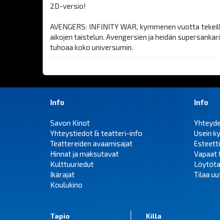
2D-versio!
AVENGERS: INFINITY WAR, kymmenen vuotta tekeillä 
aikojen taistelun. Avengersien ja heidän supersanka
tuhoaa koko universumin.
Info
Info
Savon Kinot
Yhteyd
Yhteystiedot & teatteri-info
Usein k
Teattereiden avaamisajat
Esteet
Hinnat ja maksutavat
Vapaat 
Kulttuuriedut
Löytöta
Ikärajat
Tilaa uut
Koulukino
Tapio
Killa