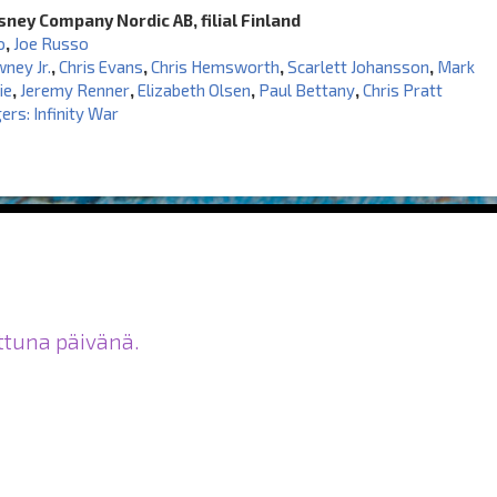
sney Company Nordic AB, filial Finland
o
,
Joe Russo
ney Jr.
,
Chris Evans
,
Chris Hemsworth
,
Scarlett Johansson
,
Mark
ie
,
Jeremy Renner
,
Elizabeth Olsen
,
Paul Bettany
,
Chris Pratt
rs: Infinity War
ittuna päivänä.