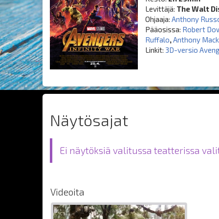
Levittäjä:
The Walt Di
Ohjaaja:
Anthony Russ
Pääosissa:
Robert Dow
Ruffalo
,
Anthony Mack
Linkit:
3D-versio Avenge
Näytösajat
Ei näytöksiä valitussa teatterissa val
Videoita