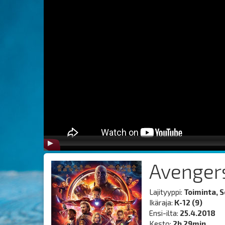
Avengers
Lajityyppi:
Toiminta, S
Ikäraja:
K-12 (9)
Ensi-ilta:
25.4.2018
Kesto:
2h 29min