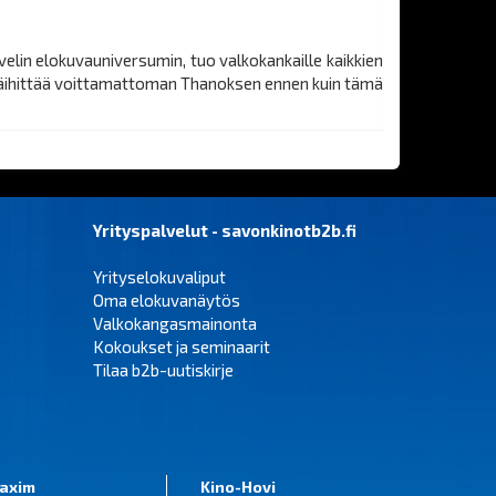
in elokuvauniversumin, tuo valkokankaille kaikkien
n päihittää voittamattoman Thanoksen ennen kuin tämä
Yrityspalvelut - savonkinotb2b.fi
Yrityselokuvaliput
Oma elokuvanäytös
Valkokangasmainonta
Kokoukset ja seminaarit
Tilaa b2b-uutiskirje
axim
Kino-Hovi