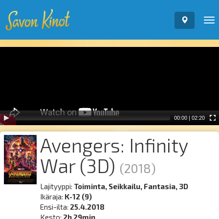
To
nav
Video
Player
00:00
|
02:20
Avengers: Infinity
War (3D)
(2018)
Lajityyppi:
Toiminta, Seikkailu, Fantasia, 3D
Ikäraja:
K-12 (9)
Ensi-ilta:
25.4.2018
Kesto:
2h 29min