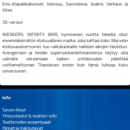
Ensi-iltapaikkakunnat: Joensuu, Savonlinna, Iisalmi, Varkaus ja
Kitee
3D-versio!
AVENGERS: INFINITY WAR, kymmenen vuotta tekeillä ollut
ennennäkemätön elokuvallinen matka, joka kattaa koko Marvelin
elokuvauniversumin, tuo valkokankaille kaikkien aikojen taistelun.
Avengersien ja heidän supersankariliittolaistensa täytyy olla
valmiita uhraamaan kaiken yrittäessään päihittää
voittamattoman Thanoksen ennen kuin tämä tuhoaa koko
universumin.
Info
Savon Kinot
Yhteystiedot & teatteri-info
Teattereiden avaamisajat
Hinnat ja maksutavat