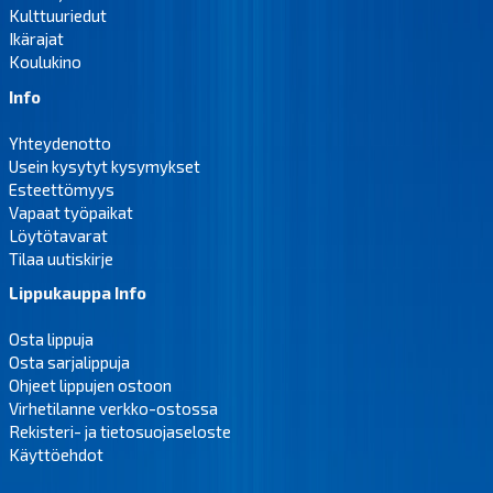
Kulttuuriedut
Ikärajat
Koulukino
Info
Yhteydenotto
Usein kysytyt kysymykset
Esteettömyys
Vapaat työpaikat
Löytötavarat
Tilaa uutiskirje
Lippukauppa Info
Osta lippuja
Osta sarjalippuja
Ohjeet lippujen ostoon
Virhetilanne verkko-ostossa
Rekisteri- ja tietosuojaseloste
Käyttöehdot