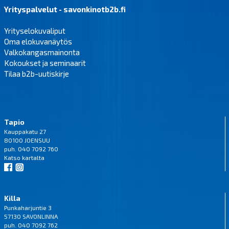
Yrityspalvelut - savonkinotb2b.fi
Yrityselokuvaliput
Oma elokuvanäytös
Valkokangasmainonta
Kokoukset ja seminaarit
Tilaa b2b-uutiskirje
Tapio
Kauppakatu 27
80100 JOENSUU
puh. 040 7092 760
Katso
kartalta
Killa
Punkaharjuntie 3
57130 SAVONLINNA
puh. 040 7092 762