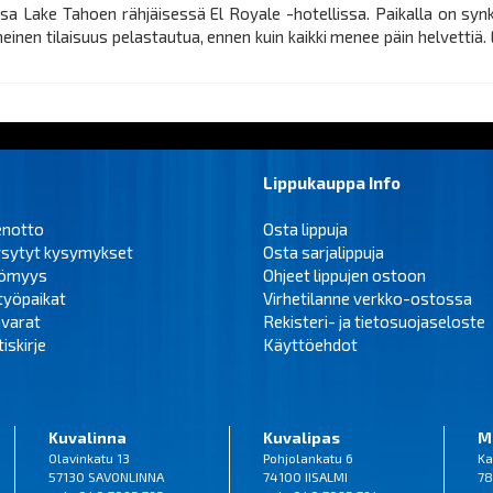
sa Lake Tahoen rähjäisessä El Royale -hotellissa. Paikalla on synk
meinen tilaisuus pelastautua, ennen kuin kaikki menee päin helvettiä
Lippukauppa Info
enotto
Osta lippuja
ysytyt kysymykset
Osta sarjalippuja
tömyys
Ohjeet lippujen ostoon
työpaikat
Virhetilanne verkko-ostossa
varat
Rekisteri- ja tietosuojaseloste
iskirje
Käyttöehdot
Kuvalinna
Kuvalipas
M
Olavinkatu 13
Pohjolankatu 6
Ka
57130 SAVONLINNA
74100 IISALMI
78