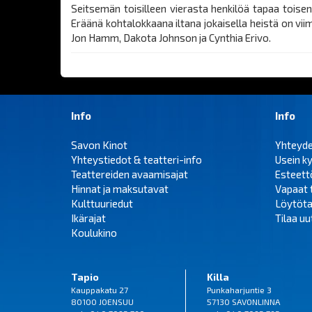
Seitsemän toisilleen vierasta henkilöä tapaa toisen
Eräänä kohtalokkaana iltana jokaisella heistä on vii
Jon Hamm, Dakota Johnson ja Cynthia Erivo.
Info
Info
Savon Kinot
Yhteyd
Yhteystiedot & teatteri-info
Usein k
Teattereiden avaamisajat
Esteet
Hinnat ja maksutavat
Vapaat 
Kulttuuriedut
Löytöta
Ikärajat
Tilaa uut
Koulukino
Tapio
Killa
Kauppakatu 27
Punkaharjuntie 3
80100 JOENSUU
57130 SAVONLINNA