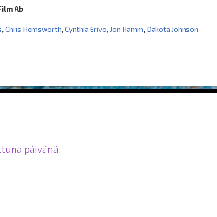
Film Ab
s
,
Chris Hemsworth
,
Cynthia Erivo
,
Jon Hamm
,
Dakota Johnson
ittuna päivänä.