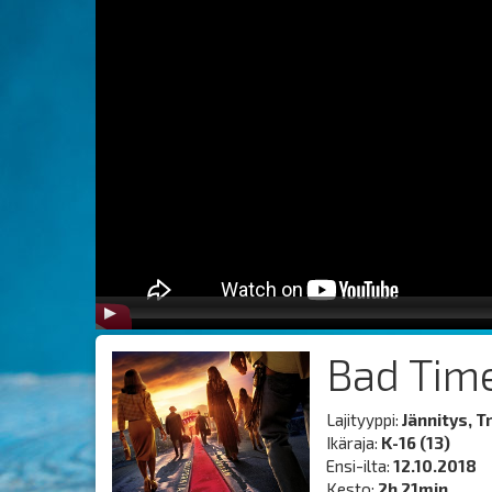
Bad Time
Lajityyppi:
Jännitys, Tr
Ikäraja:
K-16 (13)
Ensi-ilta:
12.10.2018
Kesto:
2h 21min