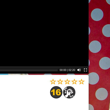
00:00
|
02:20