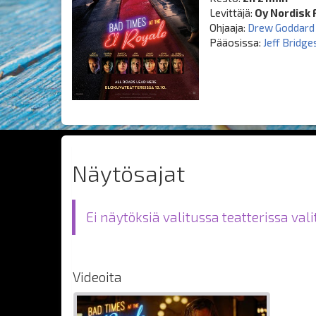
Levittäjä:
Oy Nordisk 
Ohjaaja:
Drew Goddard
Pääosissa:
Jeff Bridge
Näytösajat
Ei näytöksiä valitussa teatterissa val
Videoita