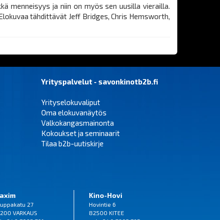
kä menneisyys ja niin on myös sen uusilla vierailla.
. Elokuvaa tähdittävät Jeff Bridges, Chris Hemsworth,
Yrityspalvelut - savonkinotb2b.fi
Yrityselokuvaliput
Oma elokuvanäytös
Valkokangasmainonta
Kokoukset ja seminaarit
Tilaa b2b-uutiskirje
axim
Kino-Hovi
uppakatu 27
Hovintie 6
200 VARKAUS
82500 KITEE