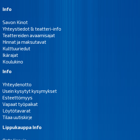
Info
Savon Kinot
Yhteystiedot & teatteri-info
Teattereiden avaamisajat
Hinnat ja maksutavat
Kulttuuriedut
Ikärajat
Koulukino
Info
Yhteydenotto
Usein kysytyt kysymykset
Esteettömyys
Vapaat työpaikat
Löytötavarat
Tilaa uutiskirje
Lippukauppa Info