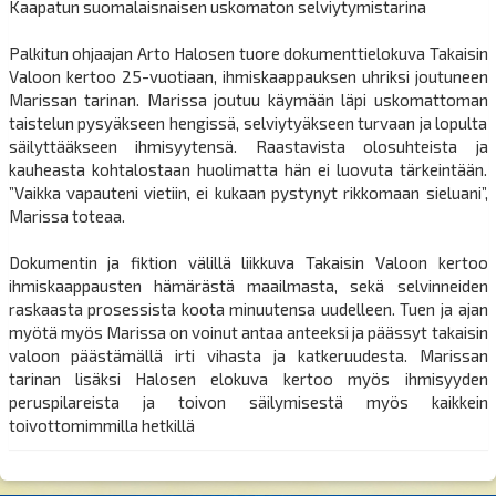
Kaapatun suomalaisnaisen uskomaton selviytymistarina
Palkitun ohjaajan Arto Halosen tuore dokumenttielokuva Takaisin
Valoon kertoo 25-vuotiaan, ihmiskaappauksen uhriksi joutuneen
Marissan tarinan. Marissa joutuu käymään läpi uskomattoman
taistelun pysyäkseen hengissä, selviytyäkseen turvaan ja lopulta
säilyttääkseen ihmisyytensä. Raastavista olosuhteista ja
kauheasta kohtalostaan huolimatta hän ei luovuta tärkeintään.
”Vaikka vapauteni vietiin, ei kukaan pystynyt rikkomaan sieluani”,
Marissa toteaa.
Dokumentin ja fiktion välillä liikkuva Takaisin Valoon kertoo
ihmiskaappausten hämärästä maailmasta, sekä selvinneiden
raskaasta prosessista koota minuutensa uudelleen. Tuen ja ajan
myötä myös Marissa on voinut antaa anteeksi ja päässyt takaisin
valoon päästämällä irti vihasta ja katkeruudesta. Marissan
tarinan lisäksi Halosen elokuva kertoo myös ihmisyyden
peruspilareista ja toivon säilymisestä myös kaikkein
toivottomimmilla hetkillä