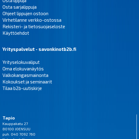
Osta lippuja
Osta sarjalippuja
Ohjeet lippujen ostoon
Virhetilanne verkko-ostossa
Rekisteri- ja tietosuojaseloste
Käyttöehdot
Yrityspalvelut - savonkinotb2b.fi
Yrityselokuvaliput
Oma elokuvanäytös
Valkokangasmainonta
Kokoukset ja seminaarit
Tilaa b2b-uutiskirje
Tapio
Kauppakatu 27
80100 JOENSUU
puh. 040 7092 760