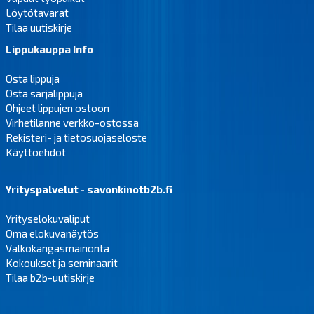
Löytötavarat
Tilaa uutiskirje
Lippukauppa Info
Osta lippuja
Osta sarjalippuja
Ohjeet lippujen ostoon
Virhetilanne verkko-ostossa
Rekisteri- ja tietosuojaseloste
Käyttöehdot
Yrityspalvelut - savonkinotb2b.fi
Yrityselokuvaliput
Oma elokuvanäytös
Valkokangasmainonta
Kokoukset ja seminaarit
Tilaa b2b-uutiskirje