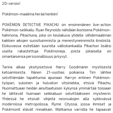
2D-versio!
Pokémon-maailma herää henkiin!
POKÉMON DETECTIVE PIKACHU on ensimmäinen live-action
Pokémon-seikkailu. Ryan Reynolds nähdään ikonisena Pokémon-
hahmona, Pikachuna, joka on keulakuva yhdelle viihdemaailman
kaikkien aikojen suosituimmista ja menestyneimmistä ilmiöistä.
Elokuvassa esitellään suurella valkokankaalla Pikachun lisäksi
useita rakastettuja Pokémoneja, joista jokaisella on
omanlaisensa persoonallisuus ja kyvyt.
Tarina alkaa yksityisetsivä Harry Goodmanin mystisestä
katoamisesta. Hänen 21-vuotias poikansa Tim lähtee
selvittämään tapahtumia apunaan Harryn entinen Pokémon-
työpari, suloinen ja hulvaton vitsiniekka, etsivä Pikachu.
Huomattuaan heidän ainutlaatuisen kykynsä ymmärtää toisiaan
he lähtevät huimaan seikkailuun selvittääkseen mysteerin.
Yhdessä he etsivät vihjeitä neonvalojen alla sykkivässä
modernissa metropolissa, Ryme Cityssä, jossa ihmiset ja
Pokémonit elävät rinnakkain. Matkansa varrella he tapaavat