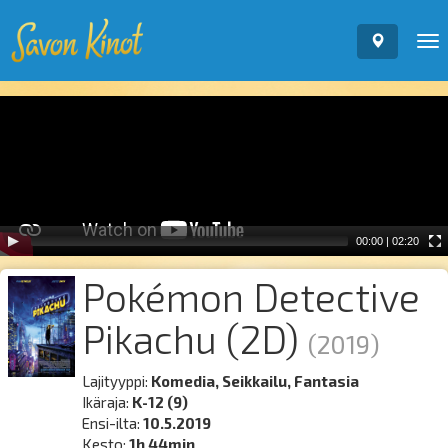
To
nav
Video
Player
00:00
|
02:20
Pokémon Detective
Pikachu (2D)
(2019)
Lajityyppi:
Komedia, Seikkailu, Fantasia
Ikäraja:
K-12 (9)
Ensi-ilta:
10.5.2019
Kesto:
1h 44min