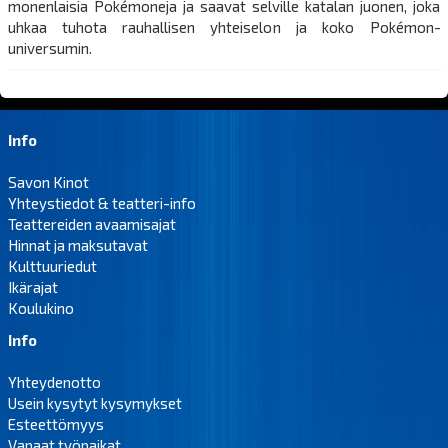
monenlaisia Pokémoneja ja saavat selville katalan juonen, joka
uhkaa tuhota rauhallisen yhteiselon ja koko Pokémon-
universumin.
Info
Savon Kinot
Yhteystiedot & teatteri-info
Teattereiden avaamisajat
Hinnat ja maksutavat
Kulttuuriedut
Ikärajat
Koulukino
Info
Yhteydenotto
Usein kysytyt kysymykset
Esteettömyys
Vapaat työpaikat