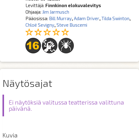
Levittäjä:
Finnkinon elokuvalevitys
Ohjaaja:
Jim Jarmusch
Pääosissa:
Bill Murray
,
Adam Driver
,
Tilda Swinton
,
Chloë Sevigny
,
Steve Buscemi
Näytösajat
Ei näytöksiä valitussa teatterissa valittuna
päivänä.
Kuvia