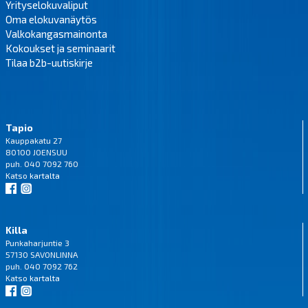
Yrityselokuvaliput
Oma elokuvanäytös
Valkokangasmainonta
Kokoukset ja seminaarit
Tilaa b2b-uutiskirje
Tapio
Kauppakatu 27
80100 JOENSUU
puh. 040 7092 760
Katso
kartalta
Killa
Punkaharjuntie 3
57130 SAVONLINNA
puh. 040 7092 762
Katso
kartalta