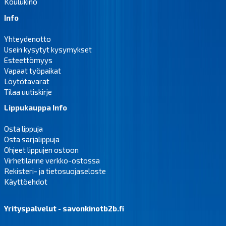
Koulukino
Info
Yhteydenotto
Usein kysytyt kysymykset
Esteettömyys
Vapaat työpaikat
Löytötavarat
Tilaa uutiskirje
Lippukauppa Info
Osta lippuja
Osta sarjalippuja
Ohjeet lippujen ostoon
Virhetilanne verkko-ostossa
Rekisteri- ja tietosuojaseloste
Käyttöehdot
Yrityspalvelut - savonkinotb2b.fi