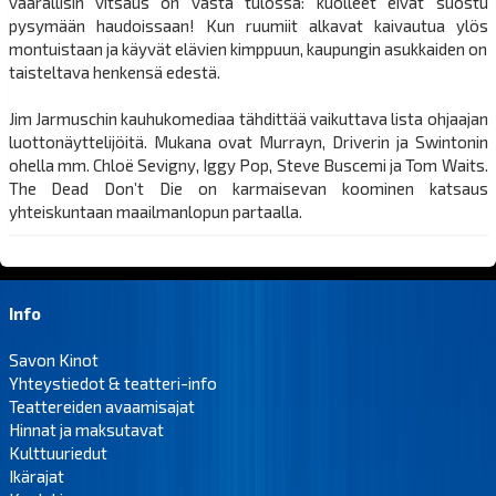
vaarallisin vitsaus on vasta tulossa: kuolleet eivät suostu
pysymään haudoissaan! Kun ruumiit alkavat kaivautua ylös
montuistaan ja käyvät elävien kimppuun, kaupungin asukkaiden on
taisteltava henkensä edestä.
Jim Jarmuschin kauhukomediaa tähdittää vaikuttava lista ohjaajan
luottonäyttelijöitä. Mukana ovat Murrayn, Driverin ja Swintonin
ohella mm. Chloë Sevigny, Iggy Pop, Steve Buscemi ja Tom Waits.
The Dead Don’t Die on karmaisevan koominen katsaus
yhteiskuntaan maailmanlopun partaalla.
Info
Savon Kinot
Yhteystiedot & teatteri-info
Teattereiden avaamisajat
Hinnat ja maksutavat
Kulttuuriedut
Ikärajat