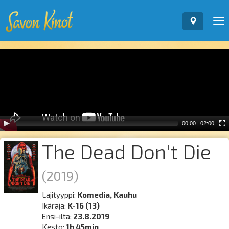
To
nav
Video
Player
00:00
|
02:00
The Dead Don't Die
(2019)
Lajityyppi:
Komedia, Kauhu
Ikäraja:
K-16 (13)
Ensi-ilta:
23.8.2019
Kesto:
1h 45min